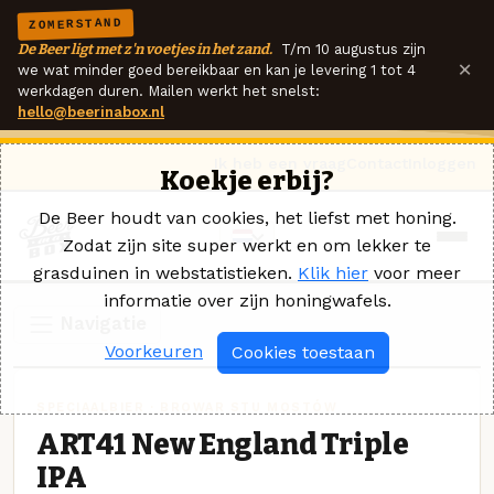
ZOMERSTAND
De Beer ligt met z'n voetjes in het zand.
T/m 10 augustus zijn
×
we wat minder goed bereikbaar en kan je levering 1 tot 4
werkdagen duren. Mailen werkt het snelst:
hello@beerinabox.nl
Ik heb een vraag
Contact
Inloggen
Koekje erbij?
De Beer houdt van cookies, het liefst met honing.
Zodat zijn site super werkt en om lekker te
grasduinen in webstatistieken.
Klik hier
voor meer
informatie over zijn honingwafels.
Navigatie
Voorkeuren
Cookies toestaan
SPECIAALBIER · BROWAR STU MOSTÓW
ART41 New England Triple
IPA