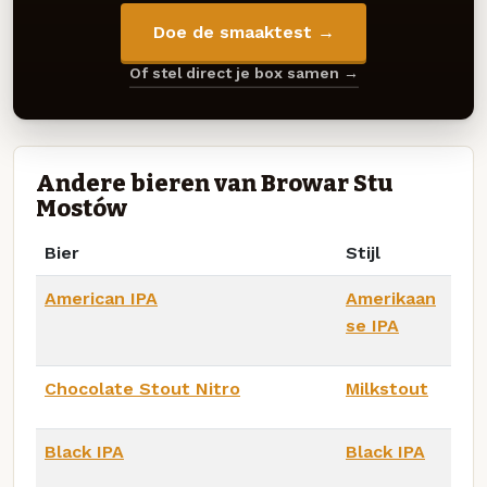
Doe de smaaktest →
Of stel direct je box samen →
Andere bieren van Browar Stu
Mostów
Bier
Stijl
American IPA
Amerikaan
se IPA
Chocolate Stout Nitro
Milkstout
Black IPA
Black IPA