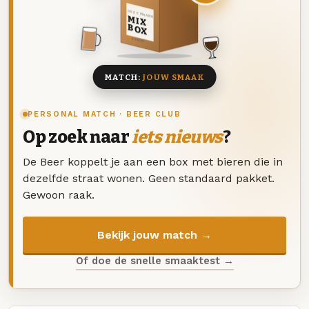
DEZE MAAND
MIX
BOX
8 BIEREN
MATCH:
JOUW SMAAK
PERSONAL MATCH · BEER CLUB
Op zoek naar
iets nieuws
?
De Beer koppelt je aan een box met bieren die in
dezelfde straat wonen. Geen standaard pakket.
Gewoon raak.
Bekijk jouw match →
Of doe de snelle smaaktest →