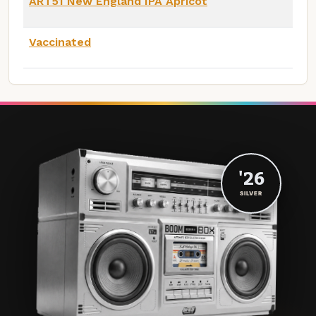
ART51 New England IPA Apricot
Vaccinated
'26
SILVER