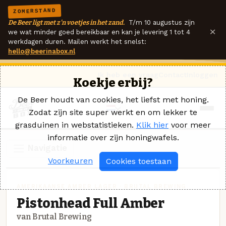
ZOMERSTAND
De Beer ligt met z'n voetjes in het zand.
T/m 10 augustus zijn
×
we wat minder goed bereikbaar en kan je levering 1 tot 4
werkdagen duren. Mailen werkt het snelst:
hello@beerinabox.nl
Ik heb een vraag
Contact
Inloggen
Koekje erbij?
De Beer houdt van cookies, het liefst met honing.
Zodat zijn site super werkt en om lekker te
grasduinen in webstatistieken.
Klik hier
voor meer
informatie over zijn honingwafels.
Navigatie
Voorkeuren
Cookies toestaan
AMERIKAANSE AMBER LAGER · BRUTAL BREWING
Pistonhead Full Amber
van Brutal Brewing