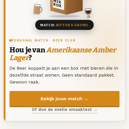
MIX
BOX
8 BIEREN
MATCH:
BITTER & GROWL
PERSONAL MATCH · BEER CLUB
Hou je van
Amerikaanse Amber
Lager
?
De Beer koppelt je aan een box met bieren die in
dezelfde straat wonen. Geen standaard pakket.
Gewoon raak.
Bekijk jouw match →
Of doe de snelle smaaktest →