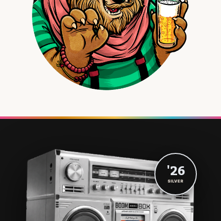
'26
SILVER