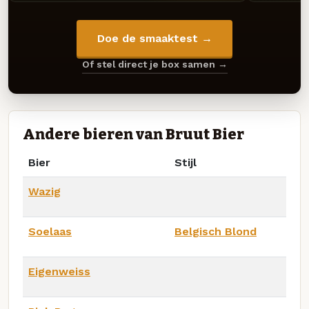
Doe de smaaktest →
Of stel direct je box samen →
Andere bieren van Bruut Bier
Bier
Stijl
Wazig
Soelaas
Belgisch Blond
Eigenweiss