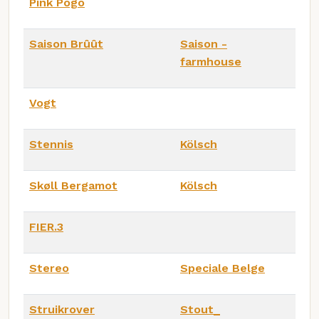
Pink Pogo
Saison Brûût
Saison -
farmhouse
Vogt
Stennis
Kölsch
Skøll Bergamot
Kölsch
FIER.3
Stereo
Speciale Belge
Struikrover
Stout_