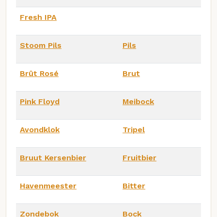
Fresh IPA
Stoom Pils
Pils
Brût Rosé
Brut
Pink Floyd
Meibock
Avondklok
Tripel
Bruut Kersenbier
Fruitbier
Havenmeester
Bitter
Zondebok
Bock