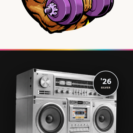
'26
SILVER