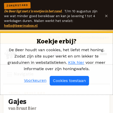
ZOMERSTAND
De Beer ligt met z'n voetjes in het zand.
T/m 10 augustus zijn
×
we wat minder goed bereikbaar en kan je levering 1 tot 4
werkdagen duren. Mailen werkt het snelst:
hello@beerinabox.nl
Ik heb een vraag
Contact
Inloggen
Koekje erbij?
De Beer houdt van cookies, het liefst met honing.
Zodat zijn site super werkt en om lekker te
grasduinen in webstatistieken.
Klik hier
voor meer
informatie over zijn honingwafels.
Navigatie
Voorkeuren
Cookies toestaan
TRIPEL · BRUUT BIER
Gajes
van Bruut Bier