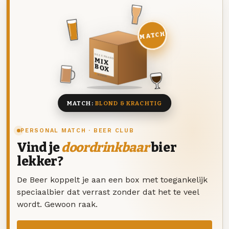
MATCH
DEZE MAAND
MIX
BOX
8 BIEREN
MATCH:
BLOND & KRACHTIG
PERSONAL MATCH · BEER CLUB
Vind je
doordrinkbaar
bier
lekker?
De Beer koppelt je aan een box met toegankelijk
speciaalbier dat verrast zonder dat het te veel
wordt. Gewoon raak.