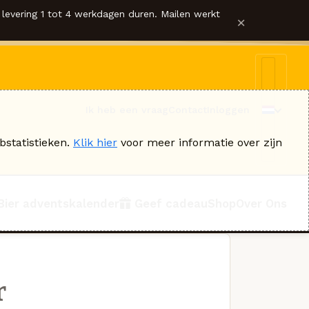
levering 1 tot 4 werkdagen duren. Mailen werkt
×
Ik heb een vraag
Contact
Inloggen
bstatistieken.
Klik hier
voor meer informatie over zijn
Bier adventskalender
Geef cadeau
Shop
Over Ons
r