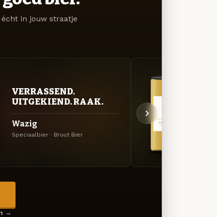
écht in jouw straatje
VERRASSEND.
GOU
UITGEKIEND. RAAK.
ZAC
Wazig
Soel
Speciaalbier · Bruut Bier
Belgis
→
en →