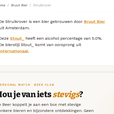
ome
Bruut Bier
Struikrover
De Struikrover is een bier gebrouwen door
Bruut Bier
uit Amsterdam.
Deze
Stout_
heeft een alcohol percentage van 5.0%.
De bierstijl Stout_ komt van oorsprong uit
Internationaal
.
ERSONAL MATCH · BEER CLUB
ou je van iets
stevigs
?
 Beer koppelt je aan een box met stevige
onkere bieren en bijzondere ontdekkingen. Geen