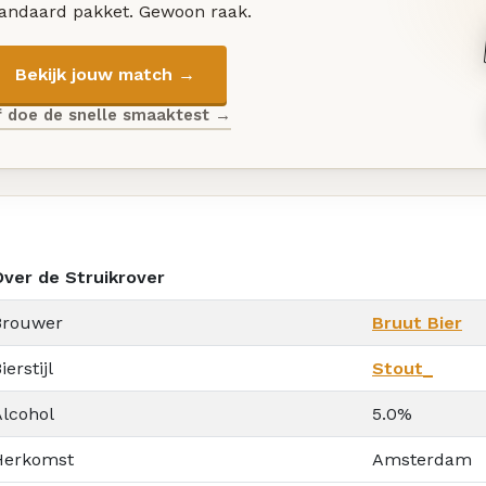
tandaard pakket. Gewoon raak.
Bekijk jouw match →
f doe de snelle smaaktest →
Over de Struikrover
Brouwer
Bruut Bier
ierstijl
Stout_
Alcohol
5.0%
Herkomst
Amsterdam