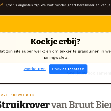
d.
T/m 10 augustus zijn we wat minder goed bereikbaar en kan je 
Koekje erbij?
dat zijn site super werkt en om lekker te grasduinen in we
honingwafels.
Voorkeuren
Cookies toestaan
Stel jouw box samen
TOUT_ · BRUUT BIER
Struikrover
van Bruut Bie