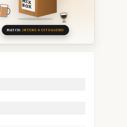
MIX
BOX
8 BIEREN
MATCH:
INTENS & UITDAGEND