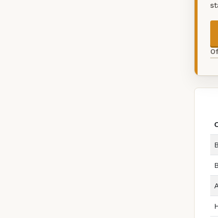
s
O
B