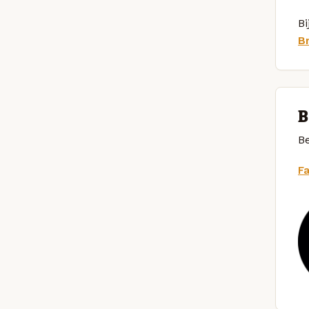
Bi
B
B
Be
F