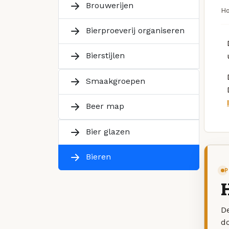
Brouwerijen
H
Bierproeverij organiseren
Bierstijlen
Smaakgroepen
Beer map
Bier glazen
Bieren
P
H
De
d