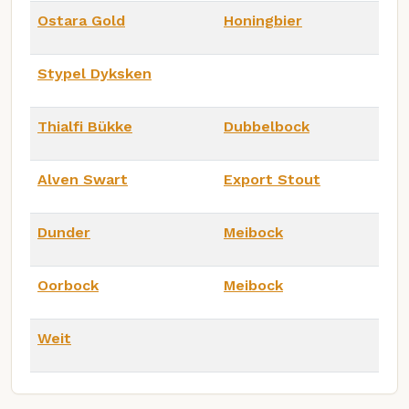
Ostara Gold
Honingbier
Stypel Dyksken
Thialfi Bükke
Dubbelbock
Alven Swart
Export Stout
Dunder
Meibock
Oorbock
Meibock
Weit