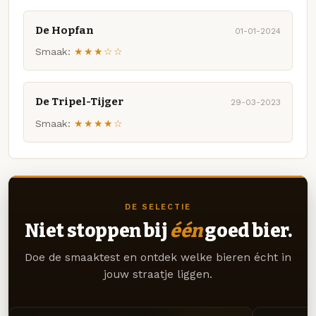
De Hopfan
01-01-2024
Smaak:
★★★☆☆
De Tripel-Tijger
29-03-2023
Smaak:
★★★★☆
DE SELECTIE
Niet stoppen bij
één
goed bier.
Doe de smaaktest en ontdek welke bieren écht in
jouw straatje liggen.