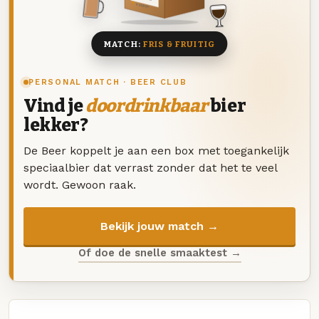
8 BIEREN
MATCH:
FRIS & FRUITIG
PERSONAL MATCH · BEER CLUB
Vind je
doordrinkbaar
bier
lekker?
De Beer koppelt je aan een box met toegankelijk
speciaalbier dat verrast zonder dat het te veel
wordt. Gewoon raak.
Bekijk jouw match →
Of doe de snelle smaaktest →