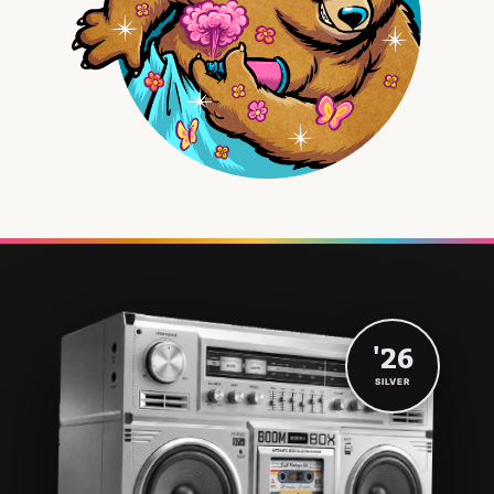
'26
SILVER