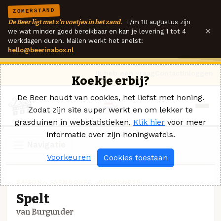
ZOMERSTAND
De Beer ligt met z'n voetjes in het zand.
T/m 10 augustus zijn
×
we wat minder goed bereikbaar en kan je levering 1 tot 4
werkdagen duren. Mailen werkt het snelst:
hello@beerinabox.nl
Ik heb een vraag
Contact
Inloggen
Koekje erbij?
De Beer houdt van cookies, het liefst met honing.
Zodat zijn site super werkt en om lekker te
grasduinen in webstatistieken.
Klik hier
voor meer
informatie over zijn honingwafels.
Navigatie
Voorkeuren
Cookies toestaan
SAISON - FARMHOUSE · BURGUNDER
Spelt
van Burgunder