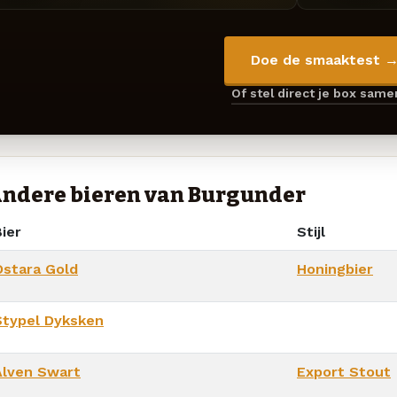
Doe de smaaktest 
Of stel direct je box sam
ndere bieren van Burgunder
ier
Stijl
Ostara Gold
Honingbier
Stypel Dyksken
Alven Swart
Export Stout