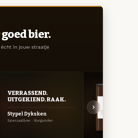
goed bier.
écht in jouw straatje
VERRASSEND.
DON
UITGEKIEND. RAAK.
DEC
Stypel Dyksken
Alve
Speciaalbier · Burgunder
Export