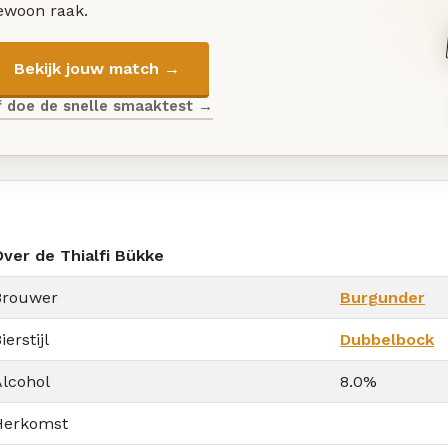
ewoon raak.
Bekijk jouw match →
f doe de snelle smaaktest →
Over de Thialfi Bükke
Brouwer
Burgunder
ierstijl
Dubbelbock
Alcohol
8.0%
Herkomst