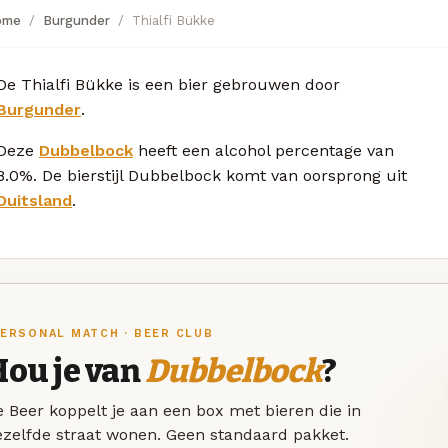
ome
Burgunder
Thialfi Bükke
De Thialfi Bükke is een bier gebrouwen door
Burgunder
.
Deze
Dubbelbock
heeft een alcohol percentage van
8.0%. De bierstijl Dubbelbock komt van oorsprong uit
Duitsland
.
ERSONAL MATCH · BEER CLUB
Hou je van
Dubbelbock
?
 Beer koppelt je aan een box met bieren die in
ezelfde straat wonen. Geen standaard pakket.