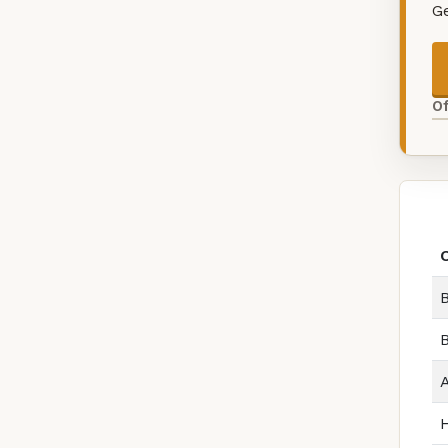
G
O
B