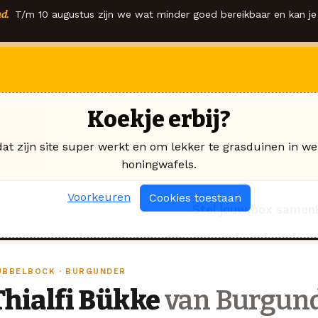
d.
T/m 10 augustus zijn we wat minder goed bereikbaar en kan je 
Koekje erbij?
dat zijn site super werkt en om lekker te grasduinen in we
honingwafels.
Voorkeuren
Cookies toestaan
Stel jouw box samen
UBBELBOCK · BURGUNDER
Thialfi Bükke
van Burgun