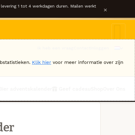
levering 1 tot 4 werkdagen duren. Mailen werkt
×
Ik heb een vraag
Contact
Inloggen
bstatistieken.
Klik hier
voor meer informatie over zijn
Bier adventskalender
Geef cadeau
Shop
Over Ons
der