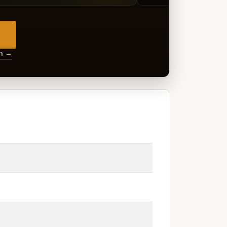
→
en →