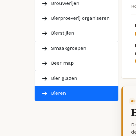
Brouwerijen
H
Bierproeverij organiseren
Bierstijlen
Smaakgroepen
Beer map
Bier glazen
Bieren
P
De
d