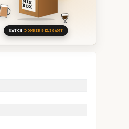
MIX
BOX
8 BIEREN
MATCH:
DONKER & ELEGANT