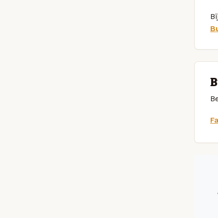
Bi
B
B
Be
F