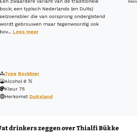
Een zwaardere variant van de traditionele
bock; een typisch Nederlands (en Duits)
seizoensbier die van oorsprong ondergistend
wordt gebrouwen maar tegenwoordig ook
bov...
Lees meer
Type
Bockbier
Alcohol
8
Kleur
75
Herkomst
Duitsland
at drinkers zeggen over Thialfi Bükke