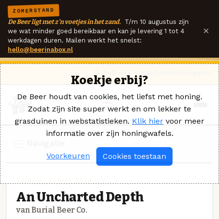
ZOMERSTAND
De Beer ligt met z'n voetjes in het zand.
T/m 10 augustus zijn
×
we wat minder goed bereikbaar en kan je levering 1 tot 4
werkdagen duren. Mailen werkt het snelst:
hello@beerinabox.nl
Ik heb een vraag
Contact
Inloggen
Koekje erbij?
De Beer houdt van cookies, het liefst met honing.
Zodat zijn site super werkt en om lekker te
grasduinen in webstatistieken.
Klik hier
voor meer
informatie over zijn honingwafels.
Navigatie
Voorkeuren
Cookies toestaan
SAISON · BURIAL BEER CO.
An Uncharted Depth
van Burial Beer Co.