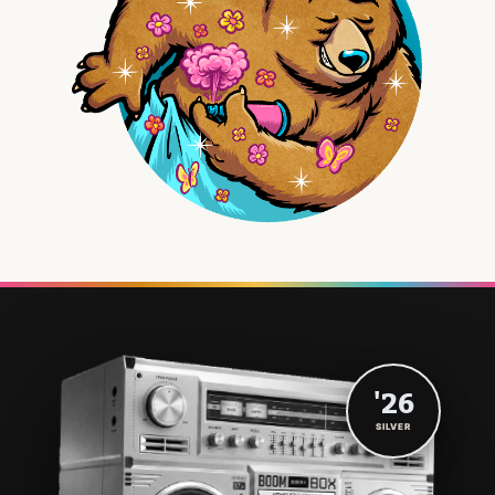
'26
SILVER