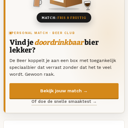
8 BIEREN
MATCH:
FRIS & FRUITIG
PERSONAL MATCH · BEER CLUB
Vind je
doordrinkbaar
bier
lekker?
De Beer koppelt je aan een box met toegankelijk
speciaalbier dat verrast zonder dat het te veel
wordt. Gewoon raak.
Bekijk jouw match →
Of doe de snelle smaaktest →