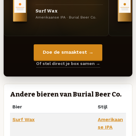
Surf Wax
Amerikaanse IPA · Burial Beer Co.
Doe de smaaktest →
Of stel direct je box samen →
Andere bieren van Burial Beer Co.
Bier
Stijl
Surf Wax
Amerikaan
se IPA