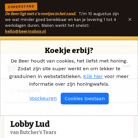
ZOMERSTAND
De Beer ligt met z'n voetjes in het zand.
T/m 10 augustus zijn
×
we wat minder goed bereikbaar en kan je levering 1 tot 4
werkdagen duren. Mailen werkt het snelst:
hello@beerinabox.nl
Ik heb een vraag
Contact
Inloggen
Koekje erbij?
De Beer houdt van cookies, het liefst met honing.
Zodat zijn site super werkt en om lekker te
grasduinen in webstatistieken.
Klik hier
voor meer
informatie over zijn honingwafels.
Navigatie
Voorkeuren
Cookies toestaan
GEROOKT BIER · BUTCHER’S TEARS
Lobby Lud
van Butcher’s Tears