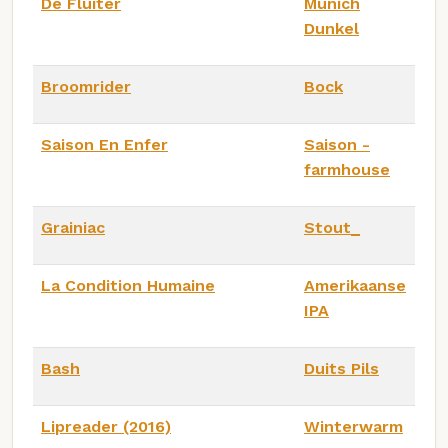
De Fluiter
Munich
Dunkel
Broomrider
Bock
Saison En Enfer
Saison -
farmhouse
Grainiac
Stout_
La Condition Humaine
Amerikaanse
IPA
Bash
Duits Pils
Lipreader (2016)
Winterwarm