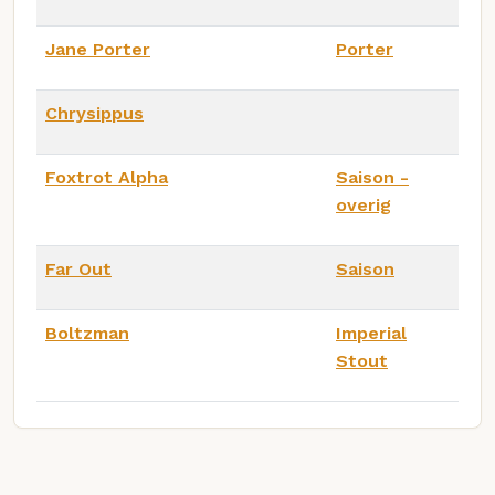
Jane Porter
Porter
Chrysippus
Foxtrot Alpha
Saison -
overig
Far Out
Saison
Boltzman
Imperial
Stout