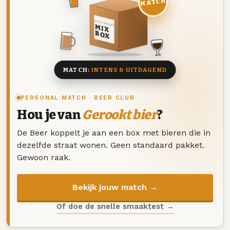
MATCH
DEZE MAAND
MIX
BOX
8 BIEREN
MATCH:
INTENS & UITDAGEND
PERSONAL MATCH · BEER CLUB
Hou je van
Gerookt bier
?
De Beer koppelt je aan een box met bieren die in
dezelfde straat wonen. Geen standaard pakket.
Gewoon raak.
Bekijk jouw match →
Of doe de snelle smaaktest →