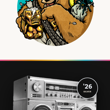
'26
SILVER