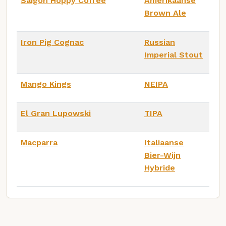
Saigon Hoppy Coffee
Amerikaanse
Brown Ale
Iron Pig Cognac
Russian
Imperial Stout
Mango Kings
NEIPA
El Gran Lupowski
TIPA
Macparra
Italiaanse
Bier-Wijn
Hybride