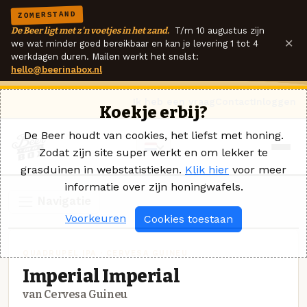
ZOMERSTAND
De Beer ligt met z'n voetjes in het zand.
T/m 10 augustus zijn
×
we wat minder goed bereikbaar en kan je levering 1 tot 4
werkdagen duren. Mailen werkt het snelst:
hello@beerinabox.nl
Ik heb een vraag
Contact
Inloggen
Koekje erbij?
De Beer houdt van cookies, het liefst met honing.
Zodat zijn site super werkt en om lekker te
grasduinen in webstatistieken.
Klik hier
voor meer
informatie over zijn honingwafels.
Navigatie
Voorkeuren
Cookies toestaan
QUADRUPEL IPA · CERVESA GUINEU
Imperial Imperial
van Cervesa Guineu