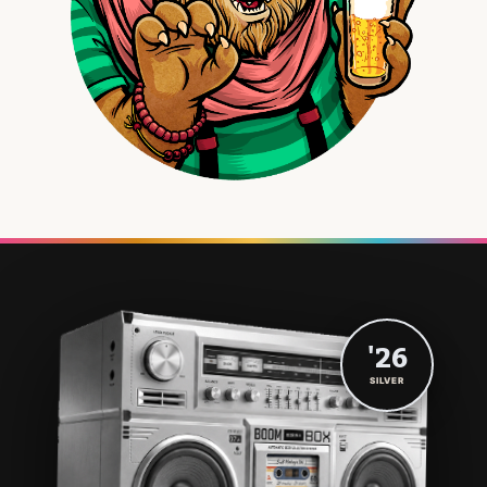
'26
SILVER