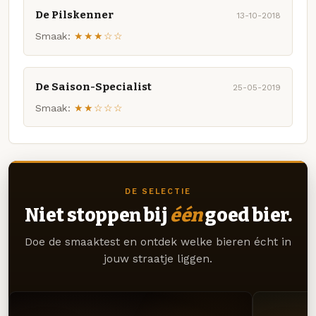
De Pilskenner
13-10-2018
Smaak:
★★★☆☆
De Saison-Specialist
25-05-2019
Smaak:
★★☆☆☆
DE SELECTIE
Niet stoppen bij
één
goed bier.
Doe de smaaktest en ontdek welke bieren écht in
jouw straatje liggen.