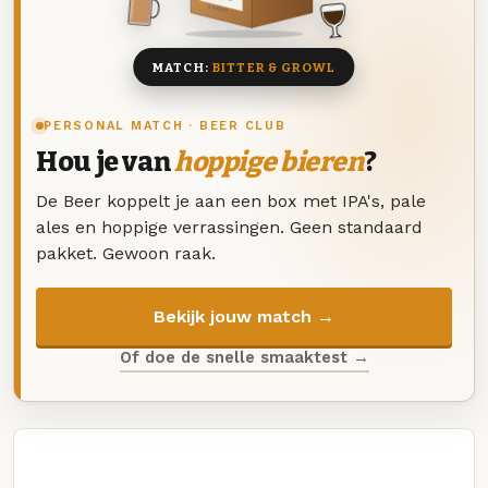
8 BIEREN
MATCH:
BITTER & GROWL
PERSONAL MATCH · BEER CLUB
Hou je van
hoppige bieren
?
De Beer koppelt je aan een box met IPA's, pale
ales en hoppige verrassingen. Geen standaard
pakket. Gewoon raak.
Bekijk jouw match →
Of doe de snelle smaaktest →