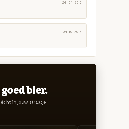
26-04-2017
04-10-2016
goed bier.
écht in jouw straatje