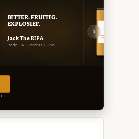
BITTER. FRUITIG.
BITT
EXPLOSIEF.
EXP
Jack The RIPA
IPA 
Rode IPA · Cervesa Guineu
Amerik
→
en →