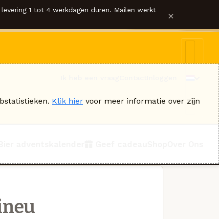
levering 1 tot 4 werkdagen duren. Mailen werkt
×
Ik heb een vraag
Contact
Inloggen
bstatistieken.
Klik hier
voor meer informatie over zijn
Bier adventskalender
Geef cadeau
Shop
Over Ons
ineu