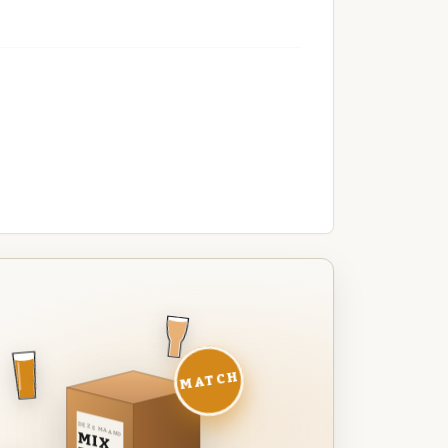
MATCH
DEZE MAAND
MIX