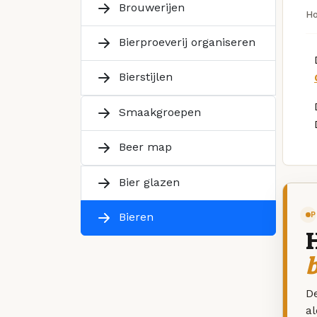
Brouwerijen
H
Bierproeverij organiseren
Bierstijlen
Smaakgroepen
Beer map
Bier glazen
P
Bieren
De
a