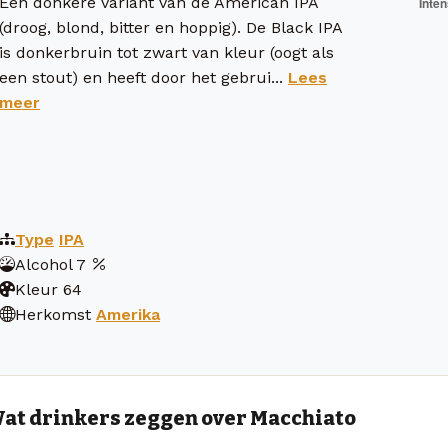
Een donkere variant van de American IPA
(droog, blond, bitter en hoppig). De Black IPA
is donkerbruin tot zwart van kleur (oogt als
een stout) en heeft door het gebrui...
Lees
meer
Type
IPA
Alcohol
7
Kleur
64
Herkomst
Amerika
at drinkers zeggen over Macchiato