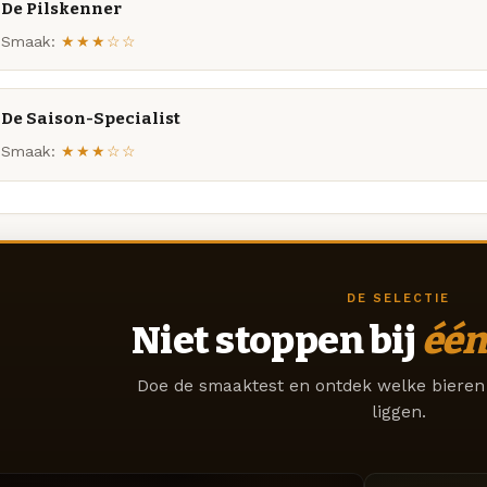
De Pilskenner
Smaak:
★★★☆☆
De Saison-Specialist
Smaak:
★★★☆☆
DE SELECTIE
Niet stoppen bij
één
Doe de smaaktest en ontdek welke bieren 
liggen.