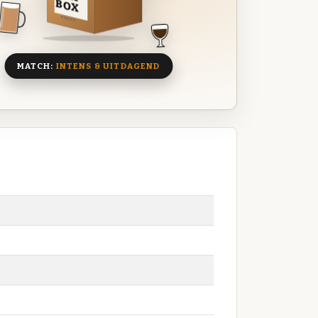
BOX
8 BIEREN
MATCH:
INTENS & UITDAGEND