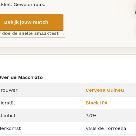
akket. Gewoon raak.
Bekijk jouw match →
f doe de snelle smaaktest →
Over de Macchiato
Brouwer
Cervesa Guineu
ierstijl
Black IPA
Alcohol
7.0%
Herkomst
Valls de Torroella