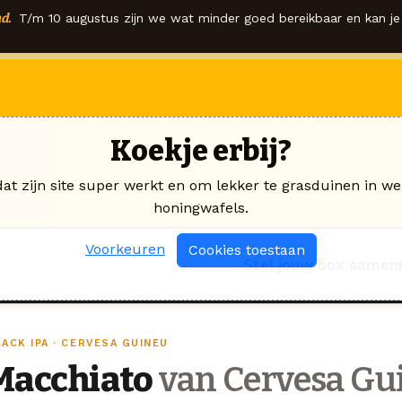
d.
T/m 10 augustus zijn we wat minder goed bereikbaar en kan je 
Koekje erbij?
dat zijn site super werkt en om lekker te grasduinen in we
honingwafels.
Voorkeuren
Cookies toestaan
Stel jouw box samen
ACK IPA · CERVESA GUINEU
Macchiato
van Cervesa Gu