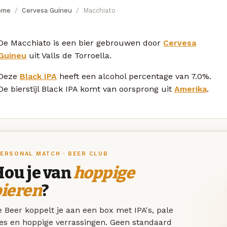
ome
Cervesa Guineu
Macchiato
De Macchiato is een bier gebrouwen door
Cervesa
Guineu
uit Valls de Torroella.
Deze
Black IPA
heeft een alcohol percentage van 7.0%.
De bierstijl Black IPA komt van oorsprong uit
Amerika
.
ERSONAL MATCH · BEER CLUB
Hou je van
hoppige
bieren
?
 Beer koppelt je aan een box met IPA's, pale
les en hoppige verrassingen. Geen standaard