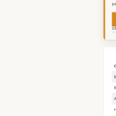
p
O
B