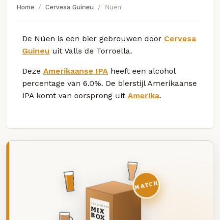
Home
Cervesa Guineu
Nüen
De Nüen is een bier gebrouwen door
Cervesa
Guineu
uit Valls de Torroella.
Deze
Amerikaanse IPA
heeft een alcohol
percentage van 6.0%. De bierstijl Amerikaanse
IPA komt van oorsprong uit
Amerika
.
MATCH
DEZE MAAND
MIX
BOX