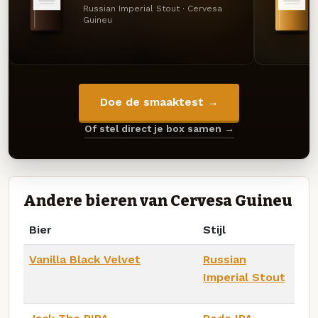
Russian Imperial Stout · Cervesa
Guineu
Doe de smaaktest →
Of stel direct je box samen →
Andere bieren van Cervesa Guineu
Bier
Stijl
Vanilla Black Velvet
Russian
Imperial Stout