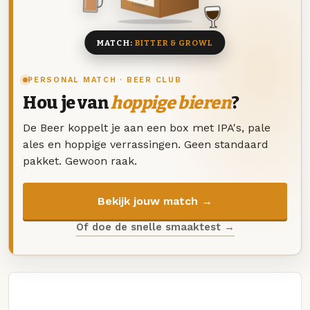
8 BIEREN
MATCH:
BITTER & GROWL
PERSONAL MATCH · BEER CLUB
Hou je van
hoppige bieren
?
De Beer koppelt je aan een box met IPA's, pale
ales en hoppige verrassingen. Geen standaard
pakket. Gewoon raak.
Bekijk jouw match →
Of doe de snelle smaaktest →