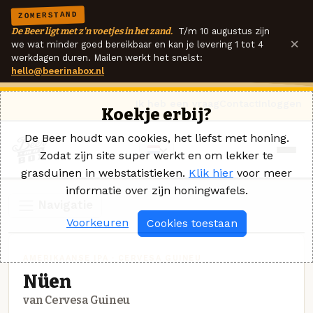
ZOMERSTAND
De Beer ligt met z'n voetjes in het zand.
T/m 10 augustus zijn
×
we wat minder goed bereikbaar en kan je levering 1 tot 4
werkdagen duren. Mailen werkt het snelst:
hello@beerinabox.nl
Ik heb een vraag
Contact
Inloggen
Koekje erbij?
De Beer houdt van cookies, het liefst met honing.
Zodat zijn site super werkt en om lekker te
grasduinen in webstatistieken.
Klik hier
voor meer
informatie over zijn honingwafels.
Navigatie
Voorkeuren
Cookies toestaan
AMERIKAANSE IPA · CERVESA GUINEU
Nüen
van Cervesa Guineu