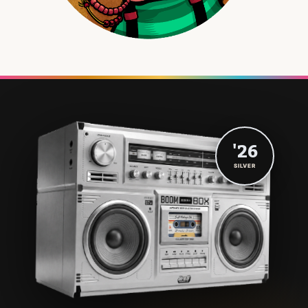
'26
SILVER