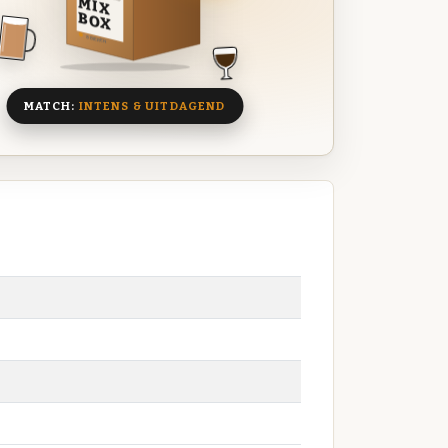
MIX
BOX
8 BIEREN
MATCH:
INTENS & UITDAGEND