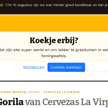
d.
T/m 10 augustus zijn we wat minder goed bereikbaar en kan je 
Koekje erbij?
dat zijn site super werkt en om lekker te grasduinen in we
honingwafels.
Voorkeuren
Cookies toestaan
Stel jouw box samen
USSIAN IMPERIAL STOUT · CERVEZAS LA VIRGEN
Gorila
van Cervezas La Vir