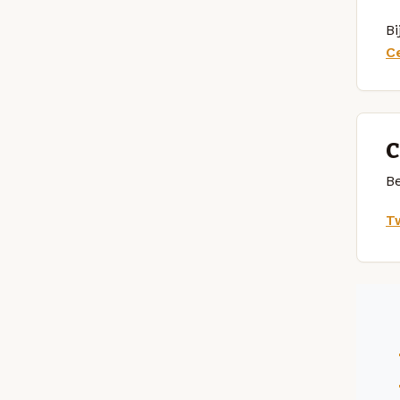
Bi
C
C
Be
Tw