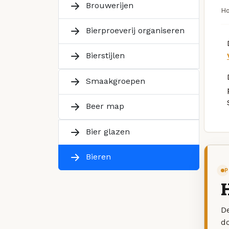
Brouwerijen
H
Bierproeverij organiseren
Bierstijlen
Smaakgroepen
Beer map
Bier glazen
Bieren
P
H
De
d