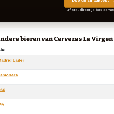
Doe de smaaktest 
Of stel direct je box sam
ndere bieren van Cervezas La Virgen
ier
Madrid Lager
Jamonera
360
IPA