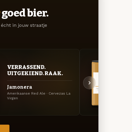
goed bier.
écht in jouw straatje
VERRASSEND.
VER
UITGEKIEND. RAAK.
UIT
Jamonera
360
Amerikaanse Red Ale · Cervezas La
Specia
Virgen