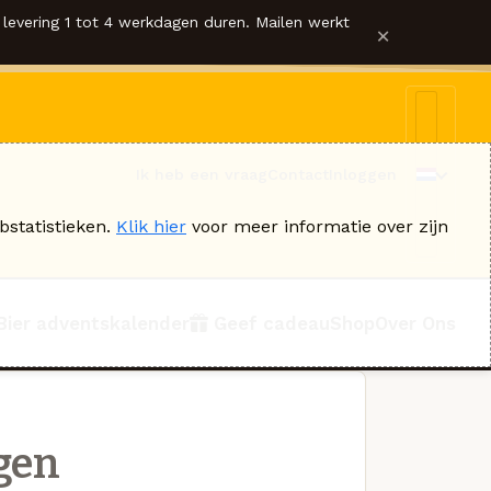
levering 1 tot 4 werkdagen duren. Mailen werkt
×
Ik heb een vraag
Contact
Inloggen
bstatistieken.
Klik hier
voor meer informatie over zijn
Bier adventskalender
Geef cadeau
Shop
Over Ons
gen