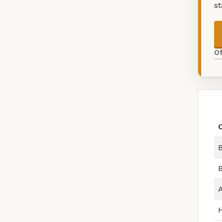
s
O
B