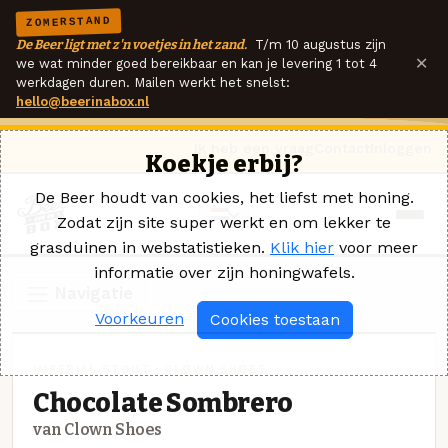
ZOMERSTAND
De Beer ligt met z'n voetjes in het zand.
T/m 10 augustus zijn
×
we wat minder goed bereikbaar en kan je levering 1 tot 4
werkdagen duren. Mailen werkt het snelst:
hello@beerinabox.nl
Ik heb een vraag
Contact
Inloggen
Koekje erbij?
De Beer houdt van cookies, het liefst met honing.
Zodat zijn site super werkt en om lekker te
grasduinen in webstatistieken.
Klik hier
voor meer
informatie over zijn honingwafels.
Navigatie
Voorkeuren
Cookies toestaan
IMPERIAL STOUT · CLOWN SHOES
Chocolate Sombrero
van Clown Shoes