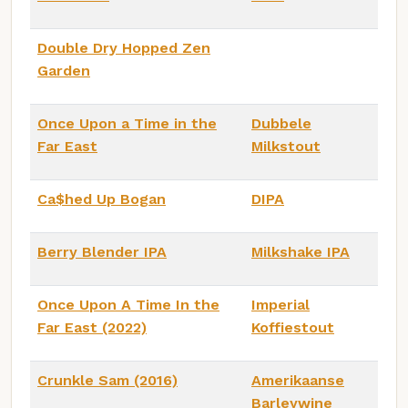
Double Dry Hopped Zen
Garden
Once Upon a Time in the
Dubbele
Far East
Milkstout
Ca$hed Up Bogan
DIPA
Berry Blender IPA
Milkshake IPA
Once Upon A Time In the
Imperial
Far East (2022)
Koffiestout
Crunkle Sam (2016)
Amerikaanse
Barleywine