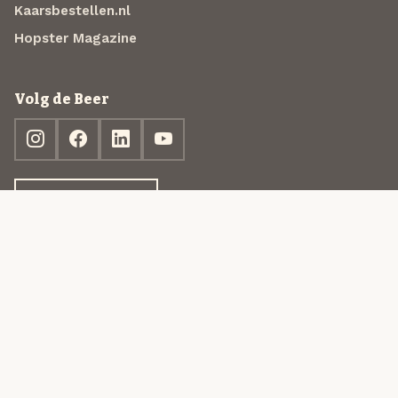
Kaarsbestellen.nl
Hopster Magazine
Volg de Beer
Ontdek jouw box
© 2013-2026 Beer in a Box BV