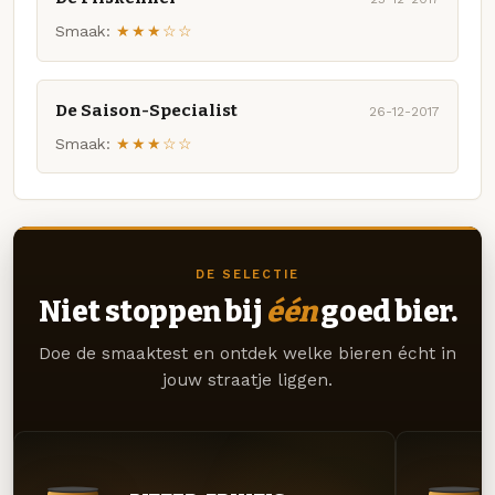
Smaak:
★★★☆☆
De Saison-Specialist
26-12-2017
Smaak:
★★★☆☆
DE SELECTIE
Niet stoppen bij
één
goed bier.
Doe de smaaktest en ontdek welke bieren écht in
jouw straatje liggen.