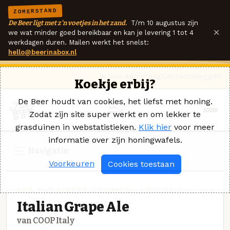
ZOMERSTAND
De Beer ligt met z'n voetjes in het zand.
T/m 10 augustus zijn
×
we wat minder goed bereikbaar en kan je levering 1 tot 4
werkdagen duren. Mailen werkt het snelst:
hello@beerinabox.nl
Ik heb een vraag
Contact
Inloggen
Koekje erbij?
De Beer houdt van cookies, het liefst met honing.
Zodat zijn site super werkt en om lekker te
grasduinen in webstatistieken.
Klik hier
voor meer
informatie over zijn honingwafels.
Navigatie
Voorkeuren
Cookies toestaan
BIER-WIJN HYBRIDE (ITALIAANS) · COOP ITALY
Italian Grape Ale
van COOP Italy