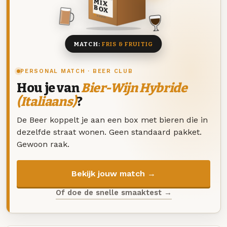
MIX
BOX
8 BIEREN
MATCH:
FRIS & FRUITIG
PERSONAL MATCH · BEER CLUB
Hou je van
Bier-Wijn Hybride
(Italiaans)
?
De Beer koppelt je aan een box met bieren die in
dezelfde straat wonen. Geen standaard pakket.
Gewoon raak.
Bekijk jouw match →
Of doe de snelle smaaktest →