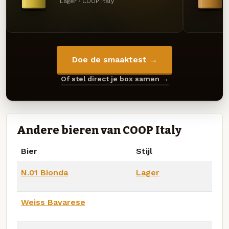
Lager · COOP Italy
Doe de smaaktest →
Of stel direct je box samen →
Andere bieren van COOP Italy
Bier
Stijl
N.01 Bionda
Lager
Weiss Bavarese