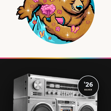
'26
SILVER