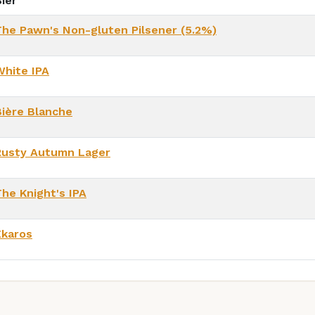
ier
The Pawn's Non-gluten Pilsener (5.2%)
White IPA
Bière Blanche
Rusty Autumn Lager
The Knight's IPA
Ekaros