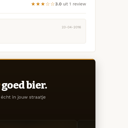
★★★☆☆
3.0
uit 1 review
23-04-2016
goed bier.
écht in jouw straatje