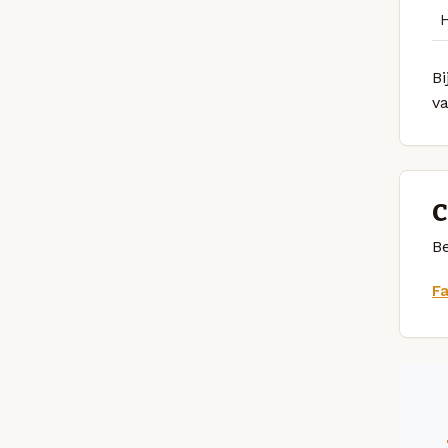
Bi
v
C
Be
F