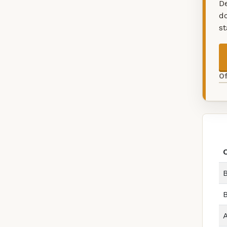
De
d
s
O
B