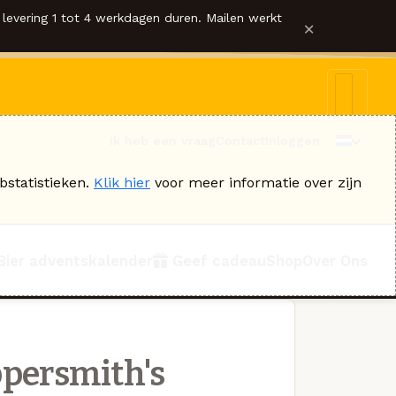
levering 1 tot 4 werkdagen duren. Mailen werkt
×
Ik heb een vraag
Contact
Inloggen
bstatistieken.
Klik hier
voor meer informatie over zijn
Bier adventskalender
Geef cadeau
Shop
Over Ons
persmith's