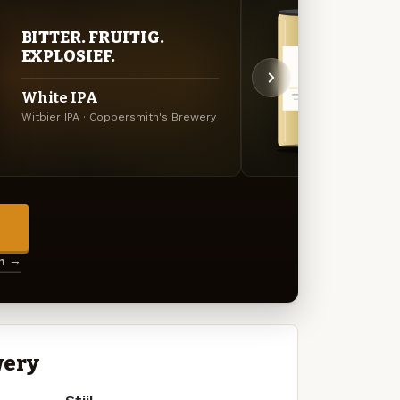
BITTER. FRUITIG.
FRIS
EXPLOSIEF.
DOO
White IPA
Bièr
Witbier IPA · Coppersmith's Brewery
Witbie
→
en →
wery