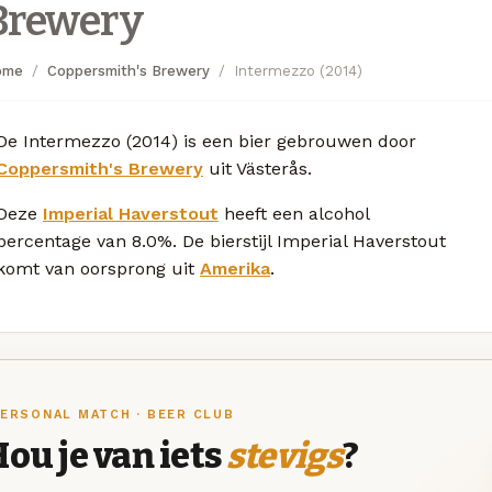
Brewery
ome
Coppersmith's Brewery
Intermezzo (2014)
De Intermezzo (2014) is een bier gebrouwen door
Coppersmith's Brewery
uit Västerås.
Deze
Imperial Haverstout
heeft een alcohol
percentage van 8.0%. De bierstijl Imperial Haverstout
komt van oorsprong uit
Amerika
.
ERSONAL MATCH · BEER CLUB
ou je van iets
stevigs
?