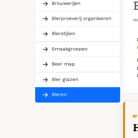
Brouwerijen
Bierproeverij organiseren
H
Bierstijlen
Smaakgroepen
Beer map
Bier glazen
Bieren
P
H