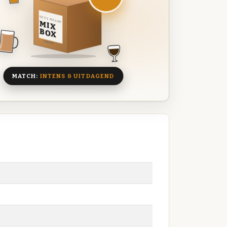
DEZE MAAND
MIX
BOX
8 BIEREN
MATCH:
INTENS & UITDAGEND