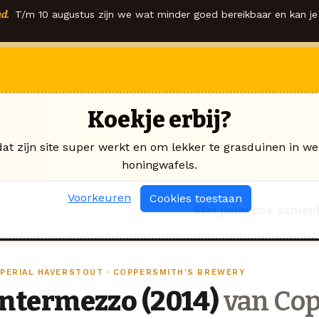
d.
T/m 10 augustus zijn we wat minder goed bereikbaar en kan je 
Koekje erbij?
dat zijn site super werkt en om lekker te grasduinen in we
honingwafels.
Voorkeuren
Cookies toestaan
Stel jouw box samen
MPERIAL HAVERSTOUT · COPPERSMITH'S BREWERY
Intermezzo (2014)
van Cop