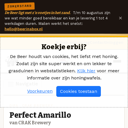
ZOMERSTAND
De Beer ligt met z'n voetjes in het zand.
T/m 10 augustus zijn
×
we wat minder goed bereikbaar en kan je levering 1 tot 4
werkdagen duren. Mailen werkt het snelst:
hello@beerinabox.nl
Ik heb een vraag
Contact
Inloggen
Koekje erbij?
De Beer houdt van cookies, het liefst met honing.
Zodat zijn site super werkt en om lekker te
grasduinen in webstatistieken.
Klik hier
voor meer
informatie over zijn honingwafels.
Navigatie
Voorkeuren
Cookies toestaan
DIPA · CRAK BREWERY
Perfect Amarillo
van CRAK Brewery