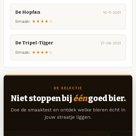
De Hopfan
10-11-2021
Smaak:
★★★★☆
De Tripel-Tijger
27-08-2021
Smaak:
★★★★☆
DE SELECTIE
Niet stoppen bij
één
goed bier.
Doe de smaaktest en ontdek welke bieren écht in
jouw straatje liggen.