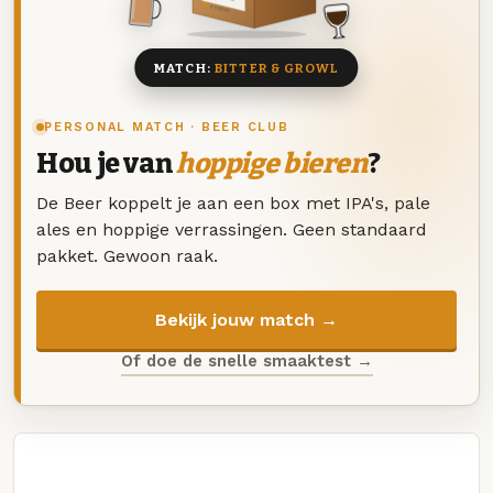
8 BIEREN
MATCH:
BITTER & GROWL
PERSONAL MATCH · BEER CLUB
Hou je van
hoppige bieren
?
De Beer koppelt je aan een box met IPA's, pale
ales en hoppige verrassingen. Geen standaard
pakket. Gewoon raak.
Bekijk jouw match →
Of doe de snelle smaaktest →