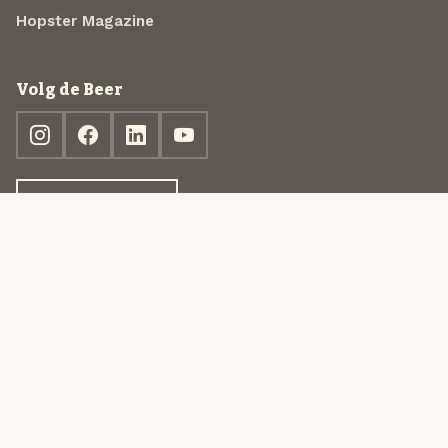
Hopster Magazine
Volg de Beer
Ontdek jouw box
© 2013-2026 Beer in a Box BV