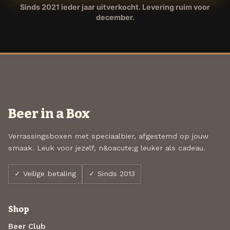
Sinds 2021 ieder jaar uitverkocht. Levering ruim voor
december.
Beer in a Box
Verrassingsboxen met speciaalbier, afgestemd op jouw
smaak. Leuk voor jezelf, n&oacute;g leuker als cadeau.
✓ Veilige betaling
✓ Sinds 2013
Shop
Beer Club