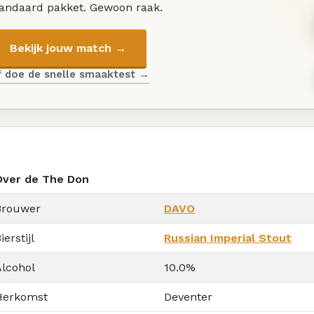
tandaard pakket. Gewoon raak.
Bekijk jouw match →
f doe de snelle smaaktest →
Over de The Don
Brouwer
DAVO
ierstijl
Russian Imperial Stout
Alcohol
10.0%
Herkomst
Deventer