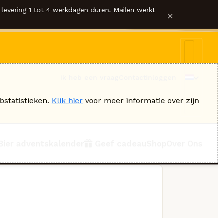
levering 1 tot 4 werkdagen duren. Mailen werkt
×
Ik heb een vraag
Contact
Inloggen
bstatistieken.
Klik hier
voor meer informatie over zijn
Bier adventskalender
Geef cadeau
Shop
Over Ons