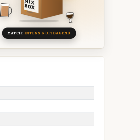
MIX
BOX
8 BIEREN
MATCH:
INTENS & UITDAGEND