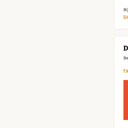
Bi
D
D
Be
F