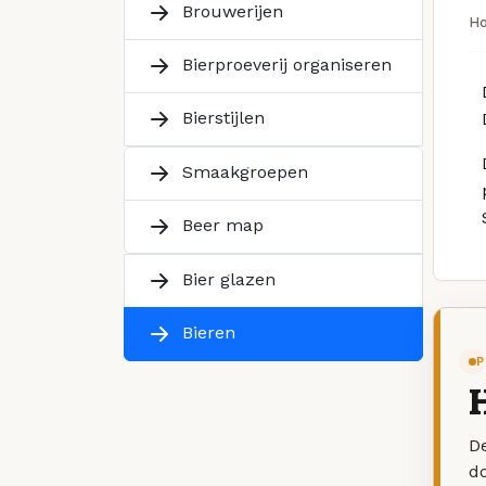
Brouwerijen
H
Bierproeverij organiseren
Bierstijlen
Smaakgroepen
Beer map
Bier glazen
Bieren
P
H
De
d