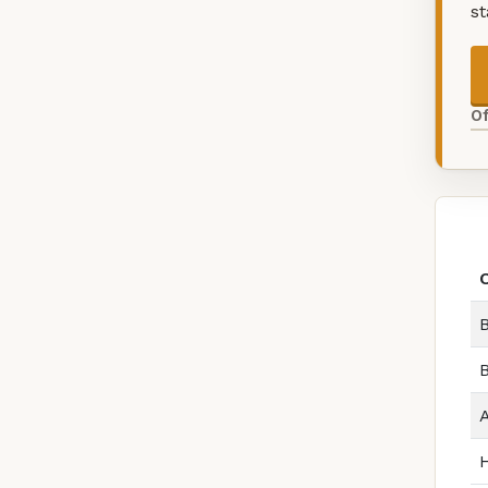
s
O
B