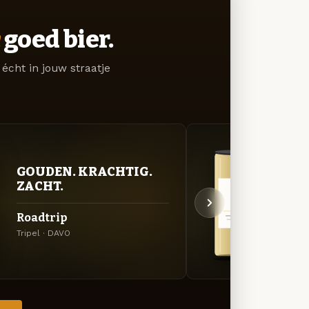
goed bier.
écht in jouw straatje
GOUDEN. KRACHTIG.
FRIS
ZACHT.
DOO
Roadtrip
Wei
Tripel · DAVO
Weize