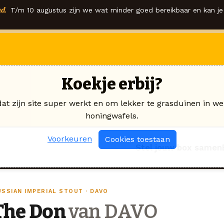
d.
T/m 10 augustus zijn we wat minder goed bereikbaar en kan je 
Koekje erbij?
dat zijn site super werkt en om lekker te grasduinen in we
honingwafels.
Voorkeuren
Cookies toestaan
Stel jouw box samen
USSIAN IMPERIAL STOUT · DAVO
The Don
van DAVO