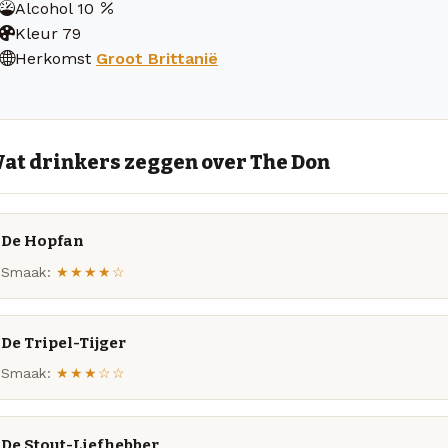
Alcohol
10
Kleur
79
Herkomst
Groot Brittanië
at drinkers zeggen over The Don
De Hopfan
Smaak:
★★★★☆
De Tripel-Tijger
Smaak:
★★★☆☆
De Stout-Liefhebber