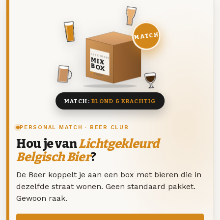
MATCH
DEZE MAAND
MIX
BOX
8 BIEREN
MATCH:
BLOND & KRACHTIG
PERSONAL MATCH · BEER CLUB
Hou je van
Lichtgekleurd
Belgisch Bier
?
De Beer koppelt je aan een box met bieren die in
dezelfde straat wonen. Geen standaard pakket.
Gewoon raak.