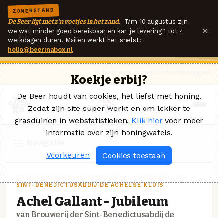
ZOMERSTAND
De Beer ligt met z'n voetjes in het zand.
T/m 10 augustus zijn
×
we wat minder goed bereikbaar en kan je levering 1 tot 4
werkdagen duren. Mailen werkt het snelst:
hello@beerinabox.nl
Ik heb een vraag
Contact
Inloggen
Koekje erbij?
De Beer houdt van cookies, het liefst met honing.
Zodat zijn site super werkt en om lekker te
grasduinen in webstatistieken.
Klik hier
voor meer
informatie over zijn honingwafels.
Navigatie
Voorkeuren
Cookies toestaan
LICHTGEKLEURD BELGISCH BIER · BROUWERIJ DER
SINT-BENEDICTUSABDIJ DE ACHELSE KLUIS
Achel Gallant - Jubileum
van Brouwerij der Sint-Benedictusabdij de