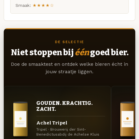
Smaak:
★★★★☆
DE SELECTIE
Niet stoppen bij
één
goed bier.
Doe de smaaktest en ontdek welke bieren écht in
jouw straatje liggen.
GOUDEN. KRACHTIG.
ZACHT.
Achel Tripel
Tripel · Brouwerij der Sint-
Benedictusabdij de Achelse Kluis