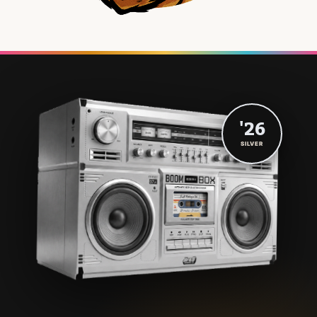
'26
SILVER