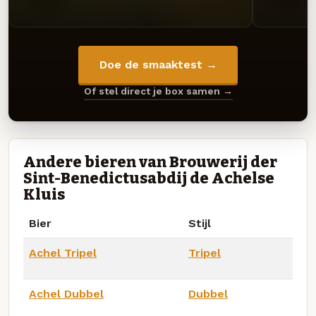
Doe de smaaktest →
Of stel direct je box samen →
Andere bieren van Brouwerij der
Sint-Benedictusabdij de Achelse
Kluis
Bier
Stijl
Achel Tripel
Tripel
Achel Dubbel
Dubbel