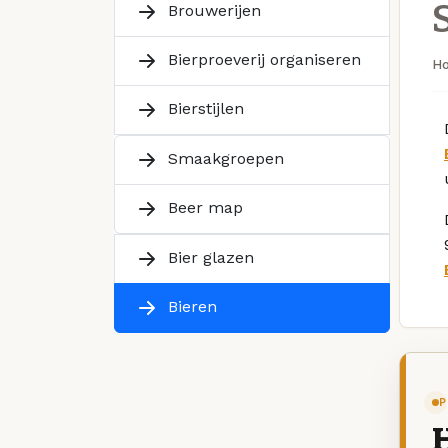
Brouwerijen
Bierproeverij organiseren
H
Bierstijlen
Smaakgroepen
Beer map
Bier glazen
Bieren
P
H