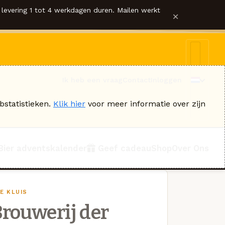
levering 1 tot 4 werkdagen duren. Mailen werkt
×
Ik heb een vraag
Contact
Inloggen
bstatistieken.
Klik hier
voor meer informatie over zijn
Bier adventskalender
Geef cadeau
Shop
Over Ons
E KLUIS
rouwerij der