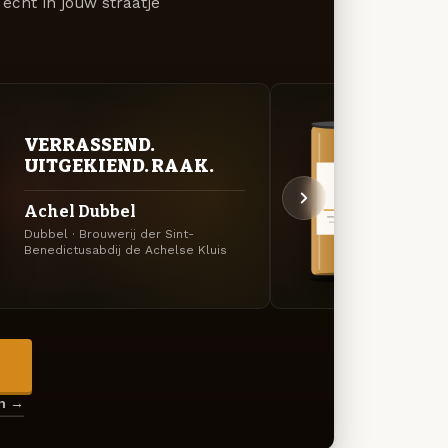
écht in jouw straatje
VER
VERRASSEND.
UIT
UITGEKIEND. RAAK.
Ache
Achel Dubbel
Lichtg
Dubbel · Brouwerij der Sint-
Brouwe
Benedictusabdij de Achelse Kluis
de Ach
→
en →