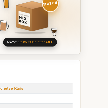
MATCH
DEZE MAAND
MIX
BOX
8 BIEREN
MATCH:
DONKER & ELEGANT
chelse Kluis