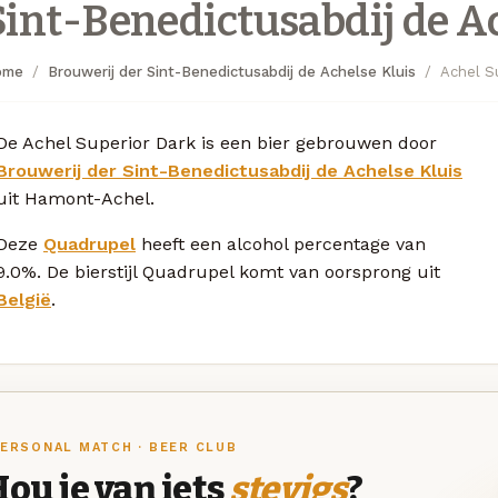
Sint-Benedictusabdij de A
ome
Brouwerij der Sint-Benedictusabdij de Achelse Kluis
Achel S
De Achel Superior Dark is een bier gebrouwen door
Brouwerij der Sint-Benedictusabdij de Achelse Kluis
uit Hamont-Achel.
Deze
Quadrupel
heeft een alcohol percentage van
9.0%. De bierstijl Quadrupel komt van oorsprong uit
België
.
ERSONAL MATCH · BEER CLUB
ou je van iets
stevigs
?