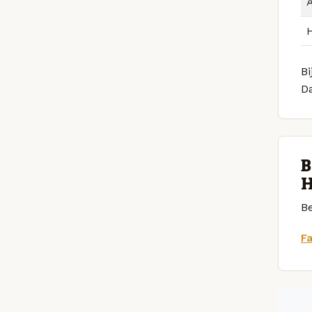
Bi
D
B
H
Be
F