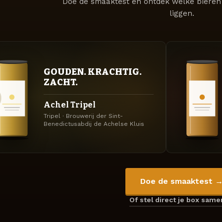
Doe de smaaktest en ontdek welke bieren 
liggen.
GOUDEN. KRACHTIG.
ZACHT.
Achel Tripel
Tripel · Brouwerij der Sint-
Benedictusabdij de Achelse Kluis
Doe de smaaktest 
Of stel direct je box sam