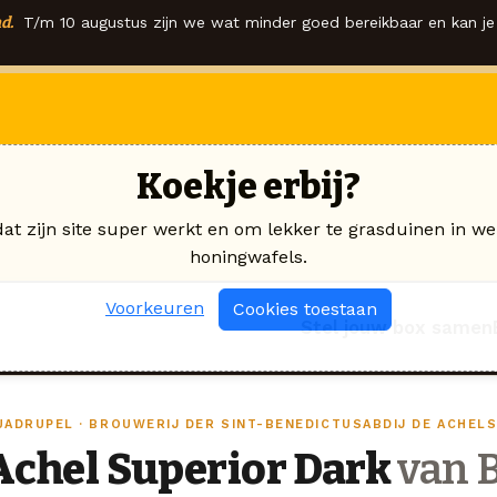
d.
T/m 10 augustus zijn we wat minder goed bereikbaar en kan je 
Koekje erbij?
dat zijn site super werkt en om lekker te grasduinen in we
honingwafels.
Voorkeuren
Cookies toestaan
Stel jouw box samen
UADRUPEL · BROUWERIJ DER SINT-BENEDICTUSABDIJ DE ACHELS
Achel Superior Dark
van B