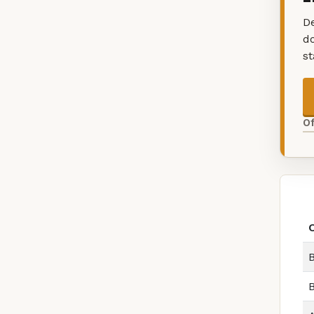
De
d
s
O
B