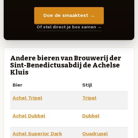
Doe de smaaktest →
Of stel direct je box samen →
Andere bieren van Brouwerij der
Sint-Benedictusabdij de Achelse
Kluis
Bier
Stijl
Achel Tripel
Tripel
Achel Dubbel
Dubbel
Achel Superior Dark
Quadrupel