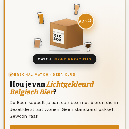
MATCH
DEZE MAAND
MIX
BOX
8 BIEREN
MATCH:
BLOND & KRACHTIG
PERSONAL MATCH · BEER CLUB
Hou je van
Lichtgekleurd
Belgisch Bier
?
De Beer koppelt je aan een box met bieren die in
dezelfde straat wonen. Geen standaard pakket.
Gewoon raak.