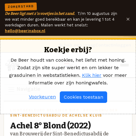
ZOMERSTAND
De Beer ligt met z'n voetjes in het zand.
T/m 10 augustus zijn
×
we wat minder goed bereikbaar en kan je levering 1 tot 4
werkdagen duren. Mailen werkt het snelst:
hello@beerinabox.nl
Ik heb een vraag
Contact
Inloggen
Koekje erbij?
De Beer houdt van cookies, het liefst met honing.
Zodat zijn site super werkt en om lekker te
grasduinen in webstatistieken.
Klik hier
voor meer
informatie over zijn honingwafels.
Navigatie
Voorkeuren
Cookies toestaan
LICHTGEKLEURD BELGISCH BIER · BROUWERIJ DER
SINT-BENEDICTUSABDIJ DE ACHELSE KLUIS
Achel 8° Blond (2022)
van Brouwerij der Sint-Benedictusabdij de