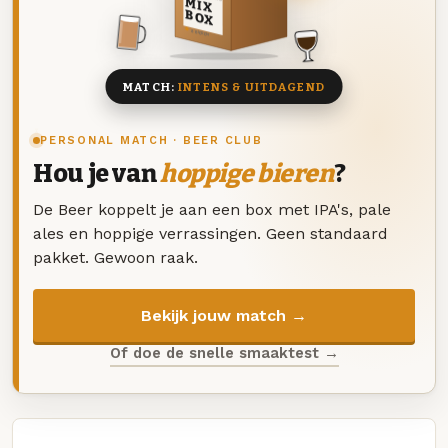
MIX
BOX
8 BIEREN
MATCH:
INTENS & UITDAGEND
PERSONAL MATCH · BEER CLUB
Hou je van
hoppige bieren
?
De Beer koppelt je aan een box met IPA's, pale
ales en hoppige verrassingen. Geen standaard
pakket. Gewoon raak.
Bekijk jouw match →
Of doe de snelle smaaktest →