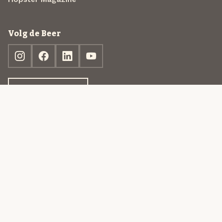
Volg de Beer
Ontdek jouw box
© 2013-2026 Beer in a Box BV