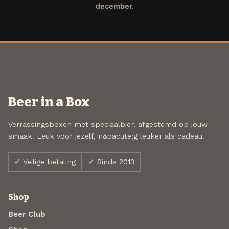
december.
Beer in a Box
Verrassingsboxen met speciaalbier, afgestemd op jouw
smaak. Leuk voor jezelf, n&oacute;g leuker als cadeau.
✓ Veilige betaling
✓ Sinds 2013
Shop
Beer Club