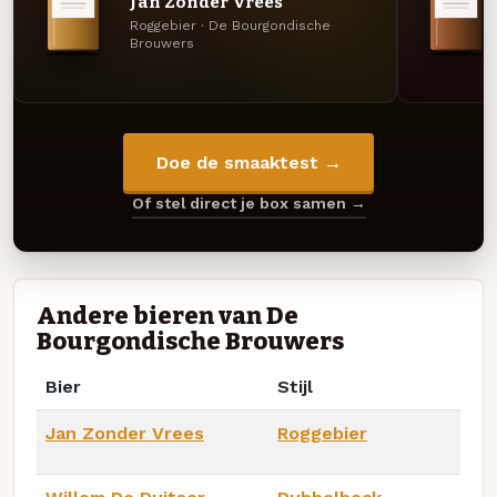
Jan Zonder Vrees
Roggebier · De Bourgondische
Brouwers
Doe de smaaktest →
Of stel direct je box samen →
Andere bieren van De
Bourgondische Brouwers
Bier
Stijl
Jan Zonder Vrees
Roggebier