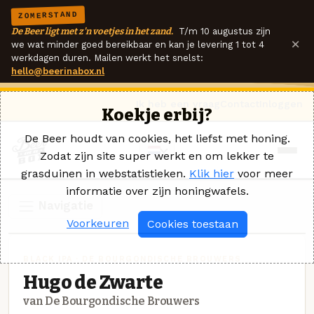
ZOMERSTAND
De Beer ligt met z'n voetjes in het zand.
T/m 10 augustus zijn
×
we wat minder goed bereikbaar en kan je levering 1 tot 4
werkdagen duren. Mailen werkt het snelst:
hello@beerinabox.nl
Ik heb een vraag
Contact
Inloggen
Koekje erbij?
De Beer houdt van cookies, het liefst met honing.
Zodat zijn site super werkt en om lekker te
grasduinen in webstatistieken.
Klik hier
voor meer
informatie over zijn honingwafels.
Navigatie
Voorkeuren
Cookies toestaan
BLACK IPA · DE BOURGONDISCHE BROUWERS
Hugo de Zwarte
van De Bourgondische Brouwers