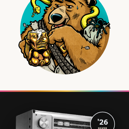
'26
SILVER