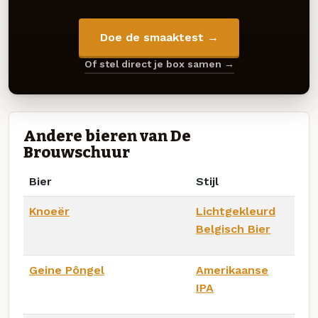
Doe de smaaktest →
Of stel direct je box samen →
Andere bieren van De
Brouwschuur
Bier
Stijl
Knoeër
Lichtgekleurd
Belgisch Bier
Geine Pôngel
Amerikaanse
IPA