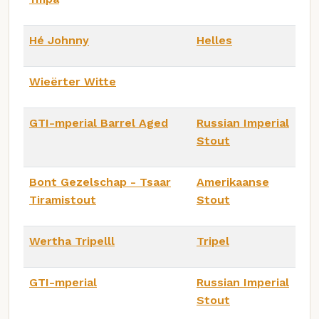
Hé Johnny
Helles
Wieërter Witte
GTI-mperial Barrel Aged
Russian Imperial
Stout
Bont Gezelschap - Tsaar
Amerikaanse
Tiramistout
Stout
Wertha Tripelll
Tripel
GTI-mperial
Russian Imperial
Stout