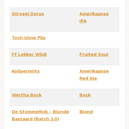
Stroeëj Dorus
Amerikaanse
IPA
Toch Unne Pils
Ff Lekker Wildj
Fruited Sour
Koôpermöts
Amerikaanse
Red Ale
Wertha Bock
Bock
De StommeRick - Blonde
Blond
Bastaard (Batch 2.0)