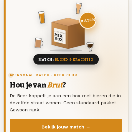
MATCH
DEZE MAAND
MIX
BOX
8 BIEREN
MATCH:
BLOND & KRACHTIG
PERSONAL MATCH · BEER CLUB
Hou je van
Brut
?
De Beer koppelt je aan een box met bieren die in
dezelfde straat wonen. Geen standaard pakket.
Gewoon raak.
Bekijk jouw match →