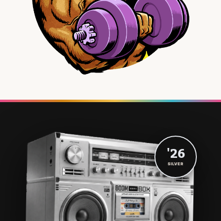
'26
SILVER