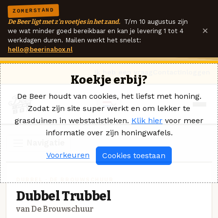
ZOMERSTAND
De Beer ligt met z'n voetjes in het zand.
T/m 10 augustus zijn
×
we wat minder goed bereikbaar en kan je levering 1 tot 4
werkdagen duren. Mailen werkt het snelst:
hello@beerinabox.nl
Ik heb een vraag
Contact
Inloggen
Koekje erbij?
De Beer houdt van cookies, het liefst met honing.
Zodat zijn site super werkt en om lekker te
grasduinen in webstatistieken.
Klik hier
voor meer
informatie over zijn honingwafels.
Navigatie
Voorkeuren
Cookies toestaan
DUBBEL · DE BROUWSCHUUR
Dubbel Trubbel
van De Brouwschuur