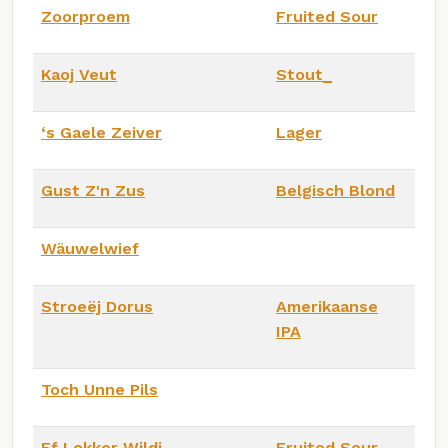
Zoorproem
Fruited Sour
Kaoj Veut
Stout_
‘s Gaele Zeiver
Lager
Gust Z'n Zus
Belgisch Blond
Wäuwelwief
Stroeëj Dorus
Amerikaanse
IPA
Toch Unne Pils
Ff Lekker Wildj
Fruited Sour