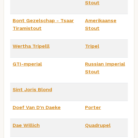
Stout
Bont Gezelschap - Tsaar
Amerikaanse
Tiramistout
Stout
Wertha Tripelll
Tripel
GTI-mperial
Russian Imperial
Stout
Sint Joris Blond
Doef Van D'n Daeke
Porter
Dae Willich
Quadrupel