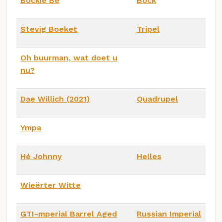
Bockie Bè
Bock
Stevig Boeket
Tripel
Oh buurman, wat doet u
nu?
Dae Willich (2021)
Quadrupel
Ympa
Hé Johnny
Helles
Wieërter Witte
GTI-mperial Barrel Aged
Russian Imperial