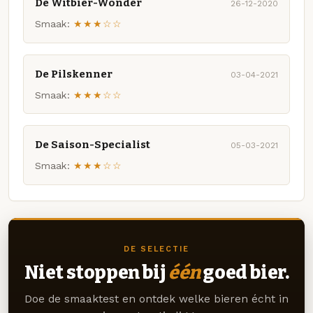
De Witbier-Wonder
26-12-2020
Smaak:
★★★☆☆
De Pilskenner
03-04-2021
Smaak:
★★★☆☆
De Saison-Specialist
05-03-2021
Smaak:
★★★☆☆
DE SELECTIE
Niet stoppen bij
één
goed bier.
Doe de smaaktest en ontdek welke bieren écht in