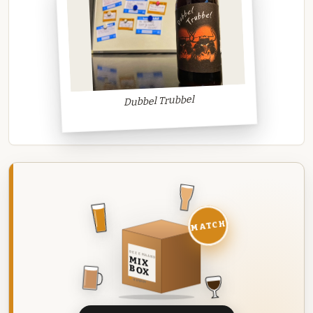
Dubbel Trubbel
MATCH
DEZE MAAND
MIX
BOX
8 BIEREN