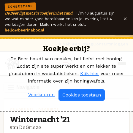
ZOMERSTAND
De Beer ligt met z'n voetjes in het zand.
T/m 10 augustus zijn
×
we wat minder goed bereikbaar en kan je levering 1 tot 4
werkdagen duren. Mailen werkt het snelst:
hello@beerinabox.nl
Ik heb een vraag
Contact
Inloggen
Koekje erbij?
De Beer houdt van cookies, het liefst met honing.
Zodat zijn site super werkt en om lekker te
grasduinen in webstatistieken.
Klik hier
voor meer
informatie over zijn honingwafels.
Navigatie
Voorkeuren
Cookies toestaan
QUADRUPEL · DEGRIEZE
Winternacht '21
van DeGrieze