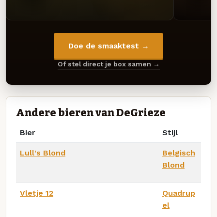
Doe de smaaktest →
Of stel direct je box samen →
Andere bieren van DeGrieze
Bier
Stijl
Lull's Blond
Belgisch
Blond
Vletje 12
Quadrup
el