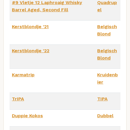
#9 Vletje 12 Laphroaig Whisky
Quadrup
Barrel Aged, Second Fill
el
Kerstblondje '21
Belgisch
Blond
Kerstblondje '22
Belgisch
Blond
Karmatrip
Kruidenb
ier
TrIPA
TIPA
Duppie Kokos
Dubbel