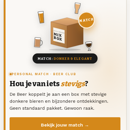
MATCH
DEZE MAAND
MIX
BOX
8 BIEREN
MATCH:
DONKER & ELEGANT
PERSONAL MATCH · BEER CLUB
Hou je van iets
stevigs
?
De Beer koppelt je aan een box met stevige
donkere bieren en bijzondere ontdekkingen.
Geen standaard pakket. Gewoon raak.
Bekijk jouw match →