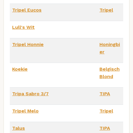
Tripel Eucos
Tripel
Lull's Wit
Tripel Honnie
Honingbi
er
Koekie
Belgisch
Blond
Tripa Sabro 3/7
TIPA
Tripel Melo
Tripel
Talus
TIPA