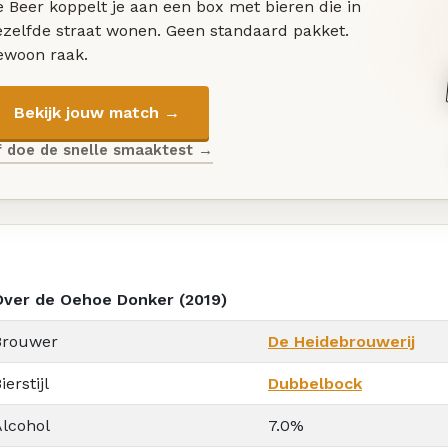
 Beer koppelt je aan een box met bieren die in
ezelfde straat wonen. Geen standaard pakket.
ewoon raak.
Bekijk jouw match →
f doe de snelle smaaktest →
Over de Oehoe Donker (2019)
Brouwer
De Heidebrouwerij
ierstijl
Dubbelbock
Alcohol
7.0%