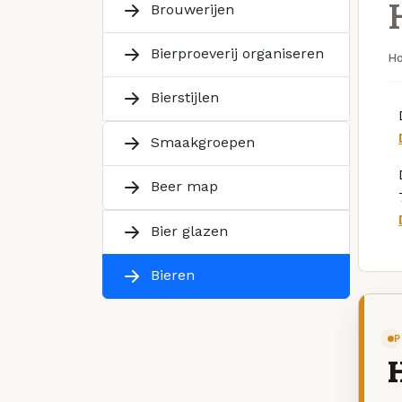
Brouwerijen
Bierproeverij organiseren
H
Bierstijlen
Smaakgroepen
Beer map
Bier glazen
Bieren
P