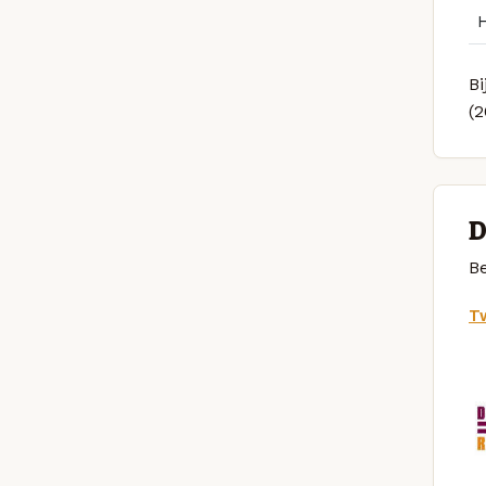
Bi
(
D
Be
Tw