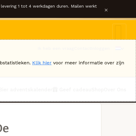
levering 1 tot 4 werkdagen duren. Mailen werkt
×
Ik heb een vraag
Contact
Inloggen
bstatistieken.
Klik hier
voor meer informatie over zijn
Bier adventskalender
Geef cadeau
Shop
Over Ons
De