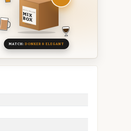
DEZE MAAND
MIX
BOX
8 BIEREN
MATCH:
DONKER & ELEGANT