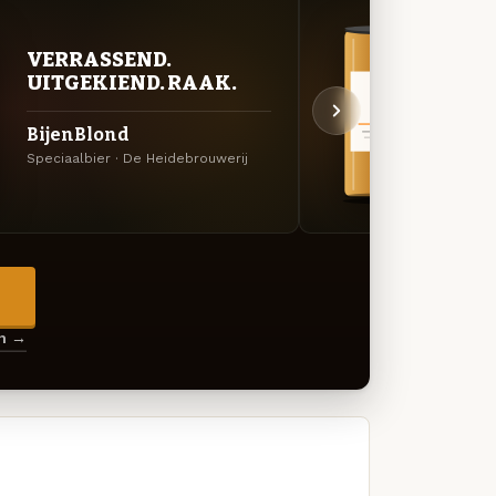
VERRASSEND.
BITT
UITGEKIEND. RAAK.
EXP
BijenBlond
Valk
Speciaalbier · De Heidebrouwerij
Belgis
→
en →