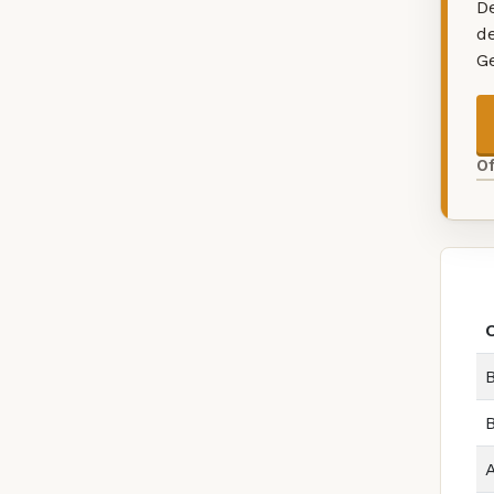
De
d
G
O
B