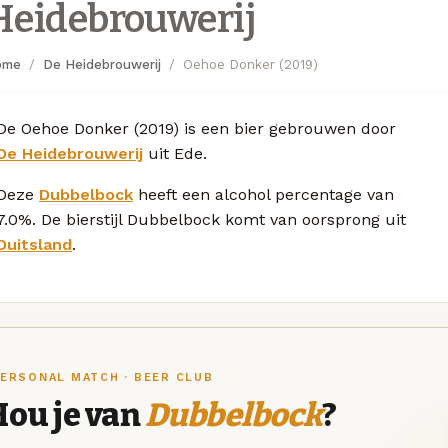
Heidebrouwerij
ome
De Heidebrouwerij
Oehoe Donker (2019)
De Oehoe Donker (2019) is een bier gebrouwen door
De Heidebrouwerij
uit Ede.
Deze
Dubbelbock
heeft een alcohol percentage van
7.0%. De bierstijl Dubbelbock komt van oorsprong uit
Duitsland
.
ERSONAL MATCH · BEER CLUB
Hou je van
Dubbelbock
?