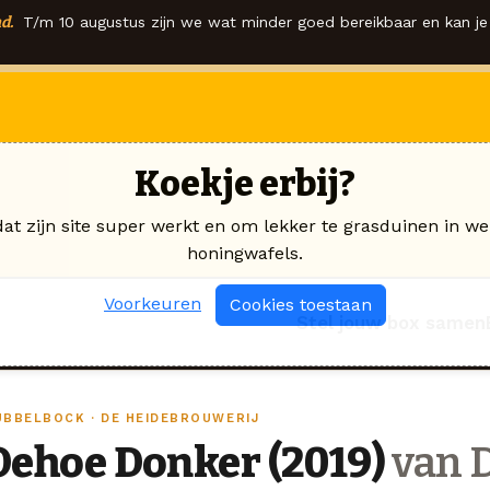
d.
T/m 10 augustus zijn we wat minder goed bereikbaar en kan je 
Koekje erbij?
dat zijn site super werkt en om lekker te grasduinen in we
honingwafels.
Voorkeuren
Cookies toestaan
Stel jouw box samen
UBBELBOCK · DE HEIDEBROUWERIJ
Oehoe Donker (2019)
van 