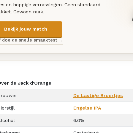
les en hoppige verrassingen. Geen standaard
akket. Gewoon raak.
Bekijk jouw match →
f doe de snelle smaaktest →
Over de Jack d'Orange
Brouwer
De Lastige Broertjes
ierstijl
Engelse IPA
Alcohol
6.0%
Herkomst
Oosterhout