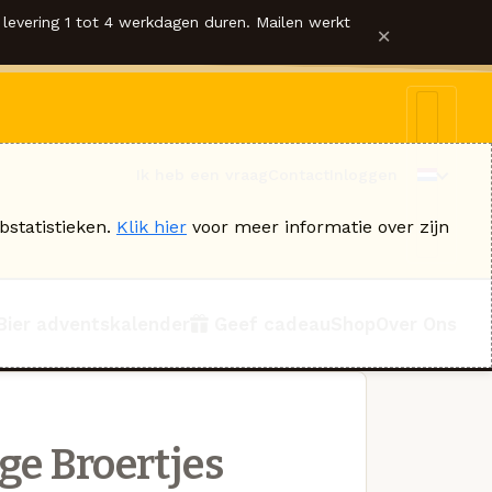
levering 1 tot 4 werkdagen duren. Mailen werkt
×
Ik heb een vraag
Contact
Inloggen
bstatistieken.
Klik hier
voor meer informatie over zijn
Bier adventskalender
Geef cadeau
Shop
Over Ons
ge Broertjes