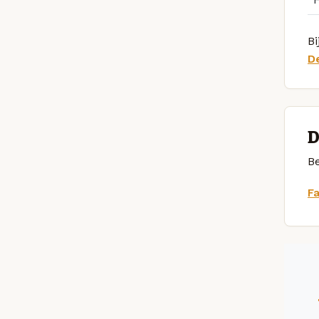
Bi
D
D
Be
F