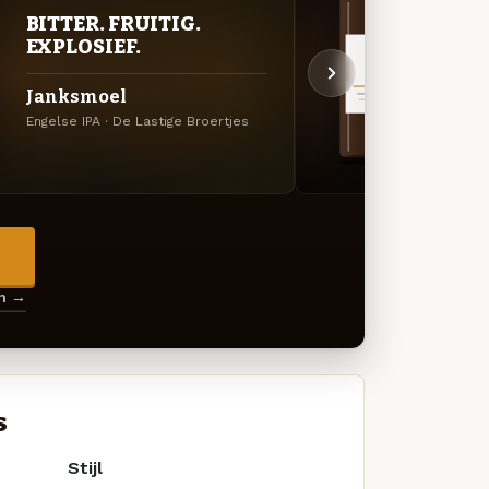
BITTER. FRUITIG.
DON
EXPLOSIEF.
DEC
Janksmoel
Verb
Engelse IPA · De Lastige Broertjes
Quadru
→
en →
s
Stijl