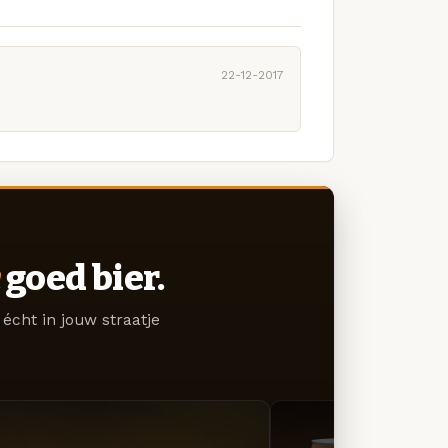
22-12-2017
goed bier.
écht in jouw straatje