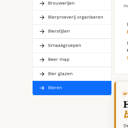
Brouwerijen
H
Bierproeverij organiseren
Bierstijlen
Smaakgroepen
Beer map
Bier glazen
Bieren
P
De