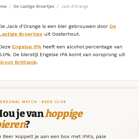
ome
De Lastige Broertjes
Jack d'Orange
De Jack d'Orange is een bier gebrouwen door
De
Lastige Broertjes
uit Oosterhout.
Deze
Engelse IPA
heeft een alcohol percentage van
6.0%. De bierstijl Engelse IPA komt van oorsprong uit
Groot Brittanië
.
ERSONAL MATCH · BEER CLUB
Hou je van
hoppige
bieren
?
 Beer koppelt je aan een box met IPA's, pale