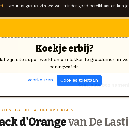
d.
T/m 10 augustus zijn we wat minder goed bereikbaar en kan je 
Koekje erbij?
dat zijn site super werkt en om lekker te grasduinen in we
honingwafels.
Voorkeuren
Cookies toestaan
Stel jouw box samen
GELSE IPA · DE LASTIGE BROERTJES
Jack d'Orange
van De Lasti