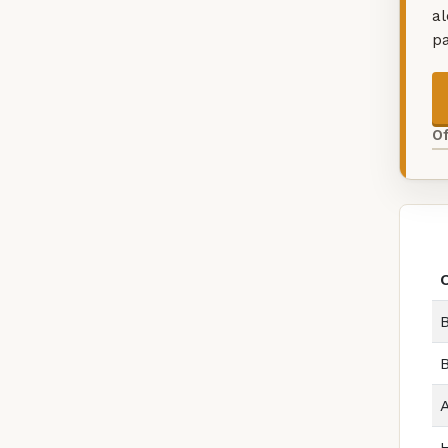
a
p
O
B