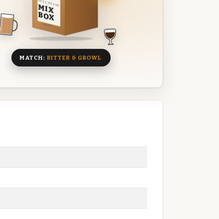
DEZE MAAND
MIX
BOX
8 BIEREN
MATCH:
BITTER & GROWL