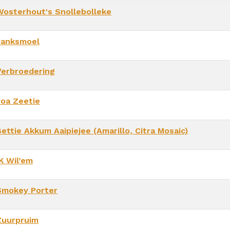
Wosterhout's Snollebolleke
Janksmoel
Verbroedering
Joa Zeetie
ettie Akkum Aaipiejee (Amarillo, Citra Mosaic)
K Wil’em
Smokey Porter
Zuurpruim