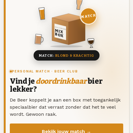
MATCH
DEZE MAAND
MIX
BOX
8 BIEREN
MATCH:
BLOND & KRACHTIG
PERSONAL MATCH · BEER CLUB
Vind je
doordrinkbaar
bier
lekker?
De Beer koppelt je aan een box met toegankelijk
speciaalbier dat verrast zonder dat het te veel
wordt. Gewoon raak.
Bekijk jouw match →