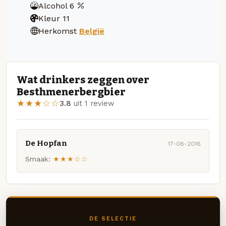
Alcohol
6
Kleur
11
Herkomst
België
Wat drinkers zeggen over
Besthmenerbergbier
★★★☆☆
3.8
uit 1 review
De Hopfan
17-08-2016
Smaak:
★★★☆☆
DE SELECTIE