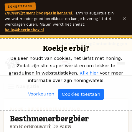
ZOMERSTAND
De Beer ligt met z'n voetjes in het zand.
T/m 10 augustus zijn
×
we wat minder goed bereikbaar en kan je levering 1 tot 4
werkdagen duren. Mailen werkt het snelst:
hello@beerinabox.nl
Ik heb een vraag
Contact
Inloggen
Koekje erbij?
De Beer houdt van cookies, het liefst met honing.
Zodat zijn site super werkt en om lekker te
grasduinen in webstatistieken.
Klik hier
voor meer
informatie over zijn honingwafels.
Navigatie
Voorkeuren
Cookies toestaan
BLOND · BIERBROUWERIJ DE PAUW
Besthmenerbergbier
van BierBrouwerij De Pauw