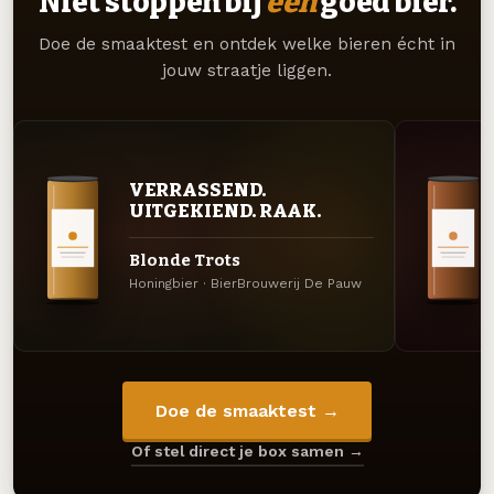
Niet stoppen bij
één
goed bier.
Doe de smaaktest en ontdek welke bieren écht in
jouw straatje liggen.
VERRASSEND.
UITGEKIEND. RAAK.
Blonde Trots
Honingbier · BierBrouwerij De Pauw
Doe de smaaktest →
Of stel direct je box samen →