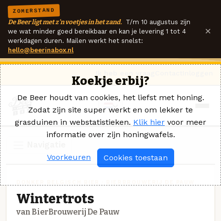
ZOMERSTAND
De Beer ligt met z'n voetjes in het zand.
T/m 10 augustus zijn
×
we wat minder goed bereikbaar en kan je levering 1 tot 4
werkdagen duren. Mailen werkt het snelst:
hello@beerinabox.nl
Ik heb een vraag
Contact
Inloggen
Koekje erbij?
De Beer houdt van cookies, het liefst met honing.
Zodat zijn site super werkt en om lekker te
grasduinen in webstatistieken.
Klik hier
voor meer
informatie over zijn honingwafels.
Navigatie
Voorkeuren
Cookies toestaan
DONKER BELGISCH BIER · BIERBROUWERIJ DE PAUW
Wintertrots
van BierBrouwerij De Pauw