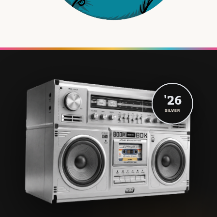
'26
SILVER