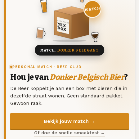
MATCH
DEZE MAAND
MIX
BOX
8 BIEREN
MATCH:
DONKER & ELEGANT
PERSONAL MATCH · BEER CLUB
Hou je van
Donker Belgisch Bier
?
De Beer koppelt je aan een box met bieren die in
dezelfde straat wonen. Geen standaard pakket.
Gewoon raak.
Bekijk jouw match →
Of doe de snelle smaaktest →