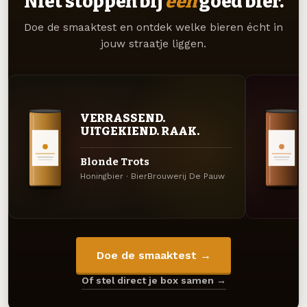
Niet stoppen bij
één
goed bier.
Doe de smaaktest en ontdek welke bieren écht in
jouw straatje liggen.
VERRASSEND.
UITGEKIEND. RAAK.
Blonde Trots
Honingbier · BierBrouwerij De Pauw
Doe de smaaktest →
Of stel direct je box samen →