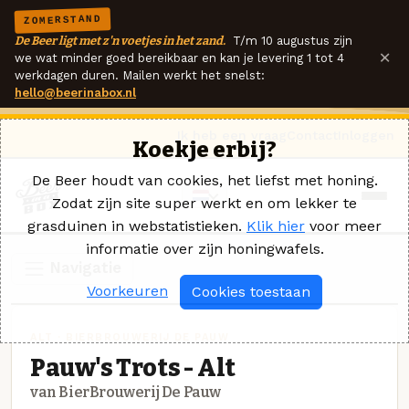
ZOMERSTAND
De Beer ligt met z'n voetjes in het zand.
T/m 10 augustus zijn
×
we wat minder goed bereikbaar en kan je levering 1 tot 4
werkdagen duren. Mailen werkt het snelst:
hello@beerinabox.nl
Ik heb een vraag
Contact
Inloggen
Koekje erbij?
De Beer houdt van cookies, het liefst met honing.
Zodat zijn site super werkt en om lekker te
grasduinen in webstatistieken.
Klik hier
voor meer
informatie over zijn honingwafels.
Navigatie
Voorkeuren
Cookies toestaan
ALT · BIERBROUWERIJ DE PAUW
Pauw's Trots - Alt
van BierBrouwerij De Pauw