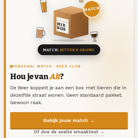
MATCH
DEZE MAAND
MIX
BOX
8 BIEREN
MATCH:
BITTER & GROWL
PERSONAL MATCH · BEER CLUB
Hou je van
Alt
?
De Beer koppelt je aan een box met bieren die in
dezelfde straat wonen. Geen standaard pakket.
Gewoon raak.
Bekijk jouw match →
Of doe de snelle smaaktest →