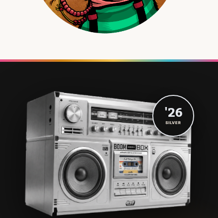
'26
SILVER