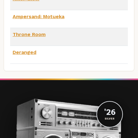
Ampersand: Motueka
Throne Room
Deranged
'26
SILVER