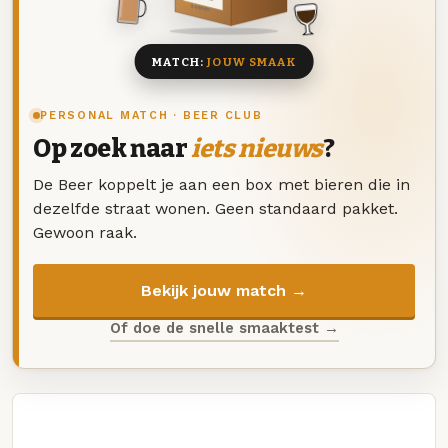
8 BIEREN
MATCH:
JOUW SMAAK
PERSONAL MATCH · BEER CLUB
Op zoek naar
iets nieuws
?
De Beer koppelt je aan een box met bieren die in
dezelfde straat wonen. Geen standaard pakket.
Gewoon raak.
Bekijk jouw match →
Of doe de snelle smaaktest →