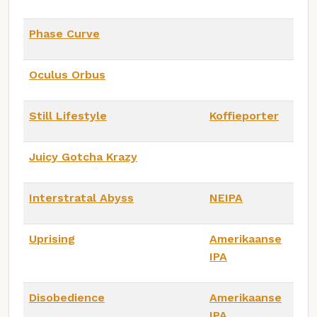
Phase Curve
Oculus Orbus
Still Lifestyle
Koffieporter
Juicy Gotcha Krazy
Interstratal Abyss
NEIPA
Uprising
Amerikaanse
IPA
Disobedience
Amerikaanse
IPA