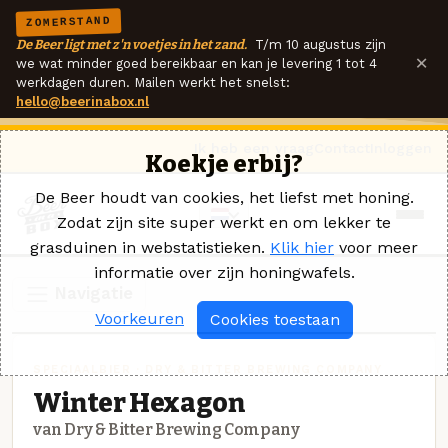
ZOMERSTAND
De Beer ligt met z'n voetjes in het zand.
T/m 10 augustus zijn
×
we wat minder goed bereikbaar en kan je levering 1 tot 4
werkdagen duren. Mailen werkt het snelst:
hello@beerinabox.nl
Ik heb een vraag
Contact
Inloggen
Koekje erbij?
De Beer houdt van cookies, het liefst met honing.
Zodat zijn site super werkt en om lekker te
grasduinen in webstatistieken.
Klik hier
voor meer
informatie over zijn honingwafels.
Navigatie
Voorkeuren
Cookies toestaan
SPECIAALBIER · DRY & BITTER BREWING COMPANY
Winter Hexagon
van Dry & Bitter Brewing Company