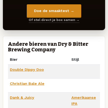
Doe de smaaktest →
Of stel direct je box samen →
Andere bieren van Dry & Bitter
Brewing Company
Bier
Stijl
Double Dippy Doo
Christian Bale Ale
Dank & Juicy
Amerikaanse
IPA