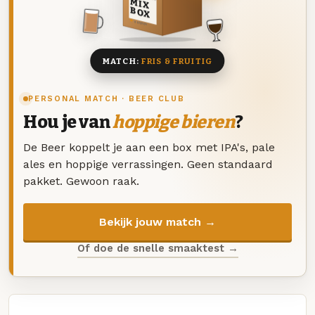
MIX
BOX
8 BIEREN
MATCH:
FRIS & FRUITIG
PERSONAL MATCH · BEER CLUB
Hou je van
hoppige bieren
?
De Beer koppelt je aan een box met IPA's, pale
ales en hoppige verrassingen. Geen standaard
pakket. Gewoon raak.
Bekijk jouw match →
Of doe de snelle smaaktest →