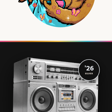
'26
SILVER