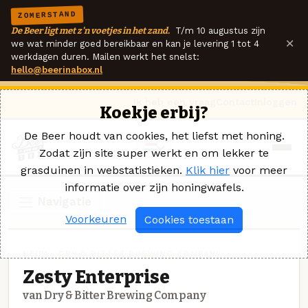
ZOMERSTAND
De Beer ligt met z'n voetjes in het zand.
T/m 10 augustus zijn
×
we wat minder goed bereikbaar en kan je levering 1 tot 4
werkdagen duren. Mailen werkt het snelst:
hello@beerinabox.nl
Ik heb een vraag
Contact
Inloggen
Koekje erbij?
De Beer houdt van cookies, het liefst met honing.
Zodat zijn site super werkt en om lekker te
grasduinen in webstatistieken.
Klik hier
voor meer
informatie over zijn honingwafels.
Navigatie
Voorkeuren
Cookies toestaan
NEIPA · DRY & BITTER BREWING COMPANY
Zesty Enterprise
van Dry & Bitter Brewing Company