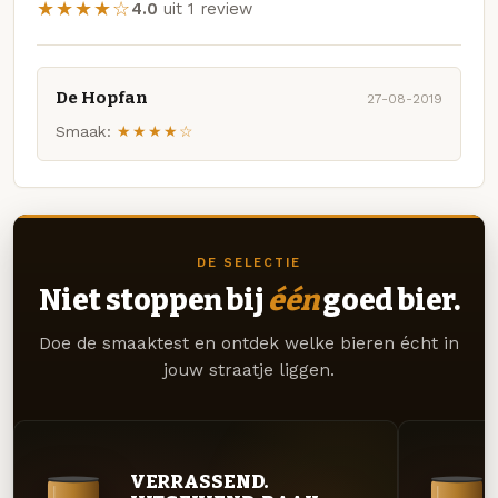
★★★★☆
4.0
uit 1 review
De Hopfan
27-08-2019
Smaak:
★★★★☆
DE SELECTIE
Niet stoppen bij
één
goed bier.
Doe de smaaktest en ontdek welke bieren écht in
jouw straatje liggen.
VERRASSEND.