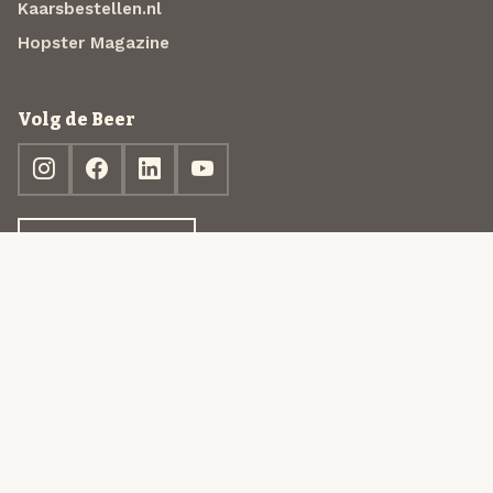
Kaarsbestellen.nl
Hopster Magazine
Volg de Beer
Ontdek jouw box
© 2013-2026 Beer in a Box BV