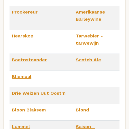
Prookereur
Amerikaanse
Barleywine
Hearskop
Tarwebier -
tarwewijn
Boetnstoander
Scotch Ale
Bliemoal
Drie Weizen Uut Oost'n
Bloon Blaksem
Blond
Lummel
Saison -