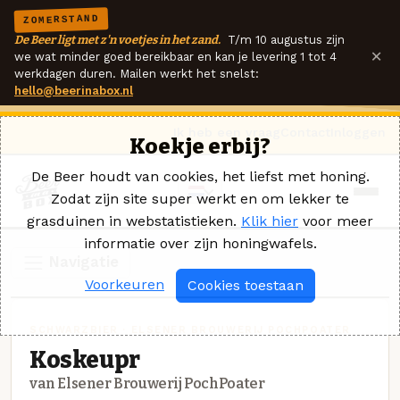
ZOMERSTAND
De Beer ligt met z'n voetjes in het zand.
T/m 10 augustus zijn
×
we wat minder goed bereikbaar en kan je levering 1 tot 4
werkdagen duren. Mailen werkt het snelst:
hello@beerinabox.nl
Ik heb een vraag
Contact
Inloggen
Koekje erbij?
De Beer houdt van cookies, het liefst met honing.
Zodat zijn site super werkt en om lekker te
grasduinen in webstatistieken.
Klik hier
voor meer
informatie over zijn honingwafels.
Navigatie
Voorkeuren
Cookies toestaan
SCHWARZBIER · ELSENER BROUWERIJ POCHPOATER
Koskeupr
van Elsener Brouwerij PochPoater