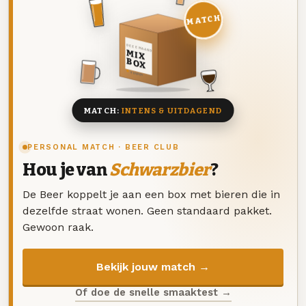
MATCH
DEZE MAAND
MIX
BOX
8 BIEREN
MATCH:
INTENS & UITDAGEND
PERSONAL MATCH · BEER CLUB
Hou je van
Schwarzbier
?
De Beer koppelt je aan een box met bieren die in
dezelfde straat wonen. Geen standaard pakket.
Gewoon raak.
Bekijk jouw match →
Of doe de snelle smaaktest →