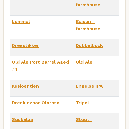
farmhouse
Lummel
Saison -
farmhouse
Dreestikker
Dubbelbock
Old Ale Port Barrel Aged
Old Ale
#1
Kesjoentjen
Engelse IPA
Dreeklezoor Oloroso
Tripel
Suukelaa
Stout_