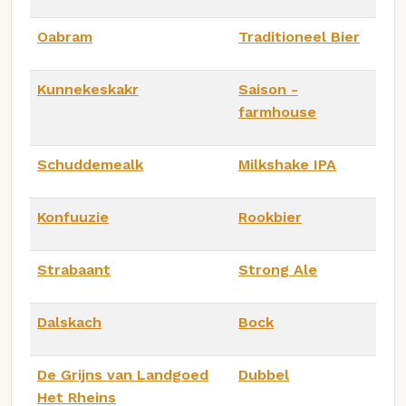
Oabram
Traditioneel Bier
Kunnekeskakr
Saison -
farmhouse
Schuddemealk
Milkshake IPA
Konfuuzie
Rookbier
Strabaant
Strong Ale
Dalskach
Bock
De Grijns van Landgoed
Dubbel
Het Rheins