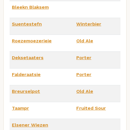
Bleekn Blaksem
Suentestefn
Winterbier
Roezemoezerieie
Old Ale
Deksetaaters
Porter
Falderaatsie
Porter
Breurselpot
Old Ale
Taampr
Fruited Sour
Elsener Wiezen