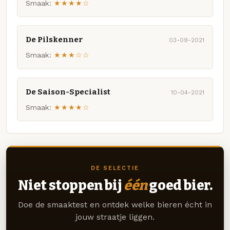
Smaak:
★★★★☆
De Pilskenner
03-09-2021
Smaak:
★★★☆☆
De Saison-Specialist
10-04-2021
Smaak:
★★★★☆
DE SELECTIE
Niet stoppen bij
één
goed bier.
Doe de smaaktest en ontdek welke bieren écht in
jouw straatje liggen.