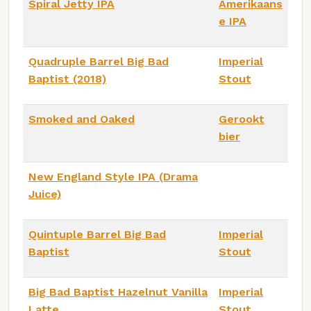
Spiral Jetty IPA
Amerikaans
e IPA
Quadruple Barrel Big Bad
Imperial
Baptist (2018)
Stout
Smoked and Oaked
Gerookt
bier
New England Style IPA (Drama
Juice)
Quintuple Barrel Big Bad
Imperial
Baptist
Stout
Big Bad Baptist Hazelnut Vanilla
Imperial
Latte
Stout