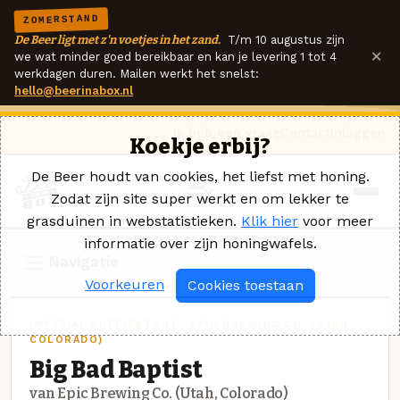
ZOMERSTAND
De Beer ligt met z'n voetjes in het zand.
T/m 10 augustus zijn
×
we wat minder goed bereikbaar en kan je levering 1 tot 4
werkdagen duren. Mailen werkt het snelst:
hello@beerinabox.nl
Ik heb een vraag
Contact
Inloggen
Koekje erbij?
De Beer houdt van cookies, het liefst met honing.
Zodat zijn site super werkt en om lekker te
grasduinen in webstatistieken.
Klik hier
voor meer
informatie over zijn honingwafels.
Navigatie
Voorkeuren
Cookies toestaan
IMPERIAL KOFFIESTOUT · EPIC BREWING CO. (UTAH,
COLORADO)
Big Bad Baptist
van Epic Brewing Co. (Utah, Colorado)