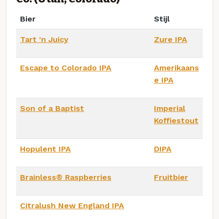
Bier
Stijl
Tart 'n Juicy
Zure IPA
Escape to Colorado IPA
Amerikaans
e IPA
Son of a Baptist
Imperial
Koffiestout
Hopulent IPA
DIPA
Brainless® Raspberries
Fruitbier
Citralush New England IPA