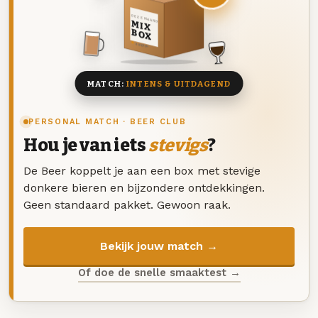
DEZE MAAND
MIX
BOX
8 BIEREN
MATCH:
INTENS & UITDAGEND
PERSONAL MATCH · BEER CLUB
Hou je van iets
stevigs
?
De Beer koppelt je aan een box met stevige
donkere bieren en bijzondere ontdekkingen.
Geen standaard pakket. Gewoon raak.
Bekijk jouw match →
Of doe de snelle smaaktest →