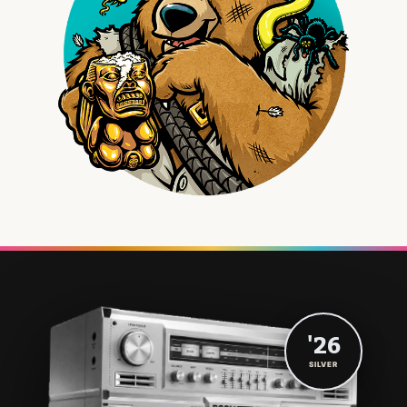
'26
SILVER