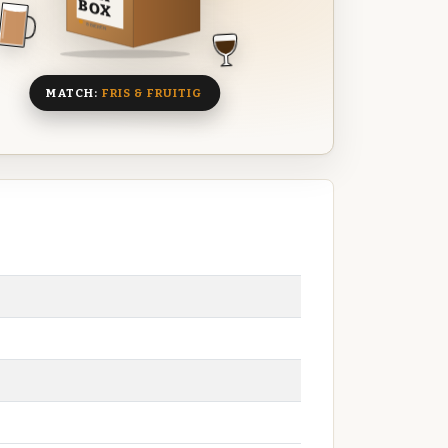
BOX
8 BIEREN
MATCH:
FRIS & FRUITIG