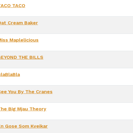
TACO TACO
Oat Cream Baker
Miss Maplelicious
BEYOND THE BILLS
BlaBlaBla
See You By The Cranes
The Big Mjau Theory
En Gose Som Kveikar