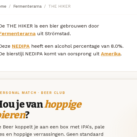
ome
Fermenterarna
THE HIKER
De THE HIKER is een bier gebrouwen door
Fermenterarna
uit Strömstad.
Deze
NEDIPA
heeft een alcohol percentage van 8.0%.
De bierstijl NEDIPA komt van oorsprong uit
Amerika
.
ERSONAL MATCH · BEER CLUB
Hou je van
hoppige
bieren
?
 Beer koppelt je aan een box met IPA's, pale
les en hoppige verrassingen. Geen standaard