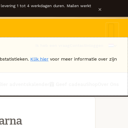
levering 1 tot 4 werkdagen duren. Mailen werkt
×
Ik heb een vraag
Contact
Inloggen
bstatistieken.
Klik hier
voor meer informatie over zijn
Bier adventskalender
Geef cadeau
Shop
Over Ons
arna