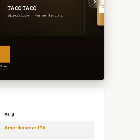
TACO TACO
Oat 
Speciaalbier · Fermenterarna
Specia
→
en →
Stijl
Amerikaanse IPA