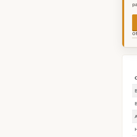
p
O
B