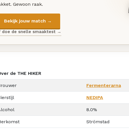
akket. Gewoon raak.
Bekijk jouw match →
f doe de snelle smaaktest →
Over de THE HIKER
Brouwer
Fermenterarna
ierstijl
NEDIPA
Alcohol
8.0%
Herkomst
Strömstad