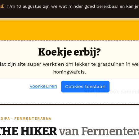
d.
T/m 10 augustus zijn we wat minder goed bereikbaar en kan je 
Koekje erbij?
dat zijn site super werkt en om lekker te grasduinen in we
honingwafels.
Voorkeuren
Cookies toestaan
Stel jouw box samen
EDIPA · FERMENTERARNA
THE HIKER
van Fermenter