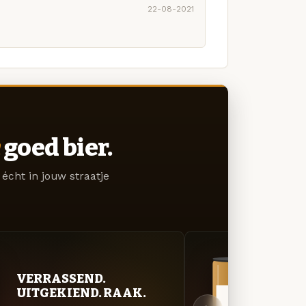
22-08-2021
goed bier.
écht in jouw straatje
VERRASSEND.
VER
UITGEKIEND. RAAK.
UIT