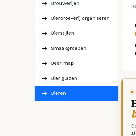
Brouwerijen
H
Bierproeverij organiseren
Bierstijlen
Smaakgroepen
Beer map
Bier glazen
P
Bieren
De
a