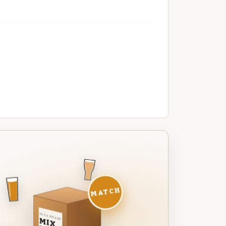
MATCH
DEZE MAAND
MIX