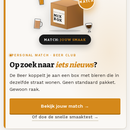
MATCH
DEZE MAAND
MIX
BOX
8 BIEREN
MATCH:
JOUW SMAAK
PERSONAL MATCH · BEER CLUB
Op zoek naar
iets nieuws
?
De Beer koppelt je aan een box met bieren die in
dezelfde straat wonen. Geen standaard pakket.
Gewoon raak.
Bekijk jouw match →
Of doe de snelle smaaktest →