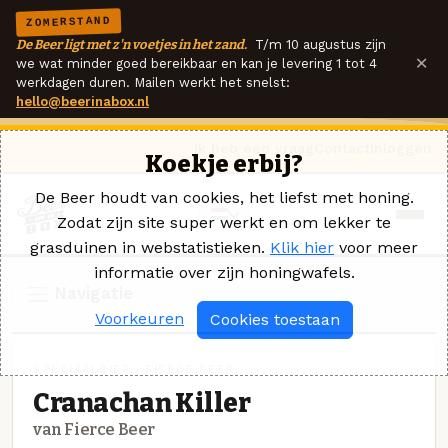
ZOMERSTAND
De Beer ligt met z'n voetjes in het zand.
T/m 10 augustus zijn
×
we wat minder goed bereikbaar en kan je levering 1 tot 4
werkdagen duren. Mailen werkt het snelst:
hello@beerinabox.nl
Ik heb een vraag
Contact
Inloggen
Koekje erbij?
De Beer houdt van cookies, het liefst met honing.
Zodat zijn site super werkt en om lekker te
grasduinen in webstatistieken.
Klik hier
voor meer
informatie over zijn honingwafels.
Navigatie
Voorkeuren
Cookies toestaan
SPECIAALBIER · FIERCE BEER
Cranachan Killer
van Fierce Beer