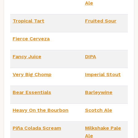
Ale
Tropical Tart
Fruited Sour
Fierce Cerveza
Fancy Juice
DIPA
Very Big Chomp
Imperial Stout
Bear Essentials
Barleywine
Heavy On the Bourbon
Scotch Ale
Piña Colada Scream
Milkshake Pale
Ale