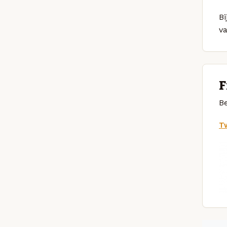
Bi
v
F
Be
Tw