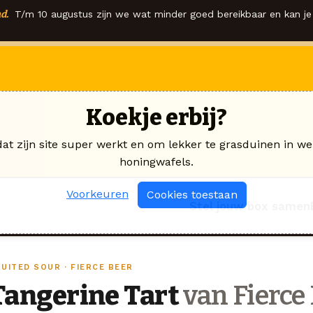
d.
T/m 10 augustus zijn we wat minder goed bereikbaar en kan je 
Koekje erbij?
dat zijn site super werkt en om lekker te grasduinen in we
honingwafels.
Voorkeuren
Cookies toestaan
Stel jouw box samen
UITED SOUR · FIERCE BEER
Tangerine Tart
van Fierce