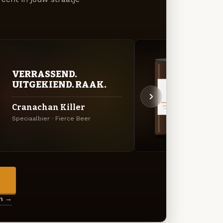
VERRASSEND.
DON
UITGEKIEND. RAAK.
DEC
Cranachan Killer
Moos
Speciaalbier · Fierce Beer
Stout_
→
en →