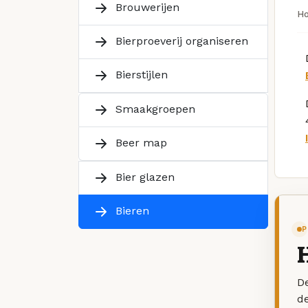
Brouwerijen
H
Bierproeverij organiseren
Bierstijlen
Smaakgroepen
Beer map
Bier glazen
Bieren
P
De
d