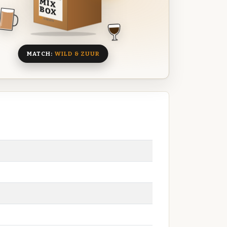
MIX
BOX
8 BIEREN
MATCH:
WILD & ZUUR