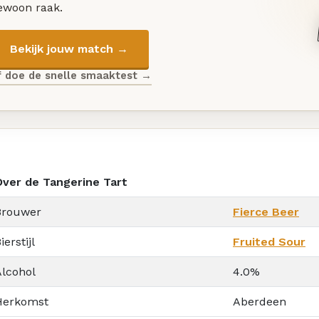
ewoon raak.
Bekijk jouw match →
f doe de snelle smaaktest →
Over de Tangerine Tart
Brouwer
Fierce Beer
ierstijl
Fruited Sour
Alcohol
4.0%
Herkomst
Aberdeen