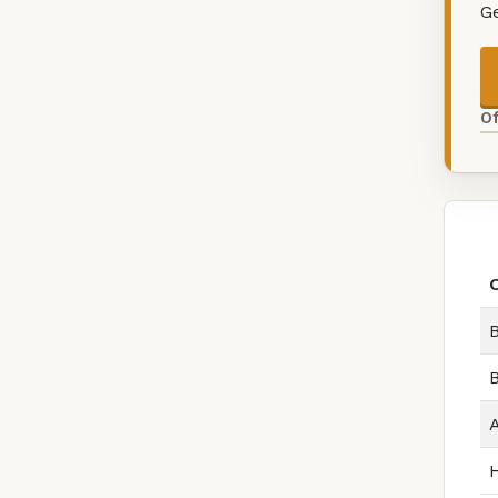
G
O
B