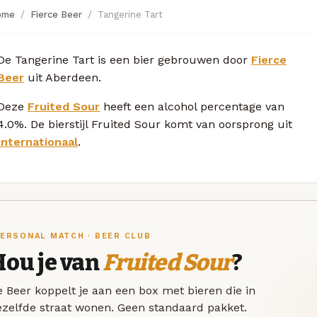
ome
Fierce Beer
Tangerine Tart
De Tangerine Tart is een bier gebrouwen door
Fierce
Beer
uit Aberdeen.
Deze
Fruited Sour
heeft een alcohol percentage van
4.0%. De bierstijl Fruited Sour komt van oorsprong uit
Internationaal
.
ERSONAL MATCH · BEER CLUB
Hou je van
Fruited Sour
?
 Beer koppelt je aan een box met bieren die in
ezelfde straat wonen. Geen standaard pakket.