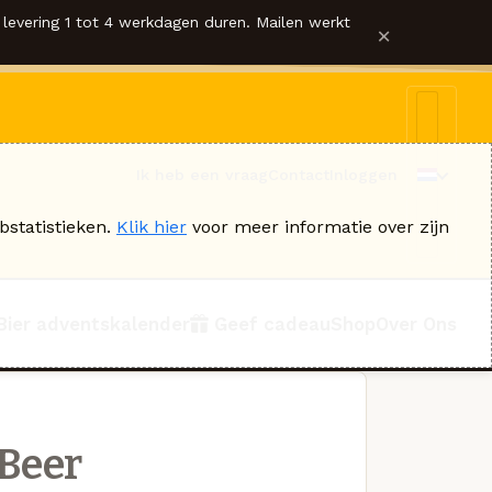
levering 1 tot 4 werkdagen duren. Mailen werkt
×
Ik heb een vraag
Contact
Inloggen
bstatistieken.
Klik hier
voor meer informatie over zijn
Bier adventskalender
Geef cadeau
Shop
Over Ons
 Beer