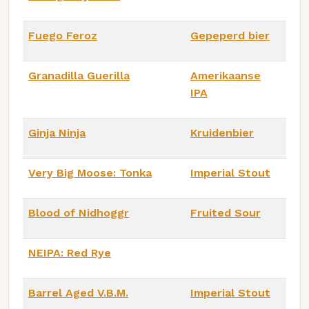
Fuego Feroz
Gepeperd bier
Granadilla Guerilla
Amerikaanse
IPA
Ginja Ninja
Kruidenbier
Very Big Moose: Tonka
Imperial Stout
Blood of Nidhoggr
Fruited Sour
NEIPA: Red Rye
Barrel Aged V.B.M.
Imperial Stout