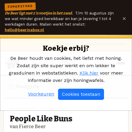
ZOMERSTAND
De Beer ligt met z'n voetjes in het zand.
T/m 10 augustus zijn
×
we wat minder goed bereikbaar en kan je levering 1 tot 4
werkdagen duren. Mailen werkt het snelst:
hello@beerinabox.nl
Ik heb een vraag
Contact
Inloggen
Koekje erbij?
De Beer houdt van cookies, het liefst met honing.
Zodat zijn site super werkt en om lekker te
grasduinen in webstatistieken.
Klik hier
voor meer
informatie over zijn honingwafels.
Navigatie
Voorkeuren
Cookies toestaan
KRUIDENBIER · FIERCE BEER
People Like Buns
van Fierce Beer