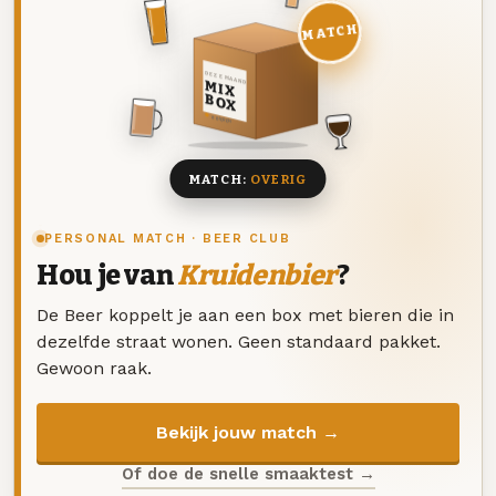
MATCH
DEZE MAAND
MIX
BOX
8 BIEREN
MATCH:
OVERIG
PERSONAL MATCH · BEER CLUB
Hou je van
Kruidenbier
?
De Beer koppelt je aan een box met bieren die in
dezelfde straat wonen. Geen standaard pakket.
Gewoon raak.
Bekijk jouw match →
Of doe de snelle smaaktest →