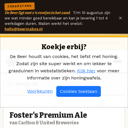
ZOMERSTAND
De Beer ligt met z'n voetjes in het zand.
T/m 10 augustus zijn
×
we wat minder goed bereikbaar en kan je levering 1 tot 4
werkdagen duren. Mailen werkt het snelst:
hello@beerinabox.nl
Ik heb een vraag
Contact
Inloggen
Koekje erbij?
De Beer houdt van cookies, het liefst met honing.
Zodat zijn site super werkt en om lekker te
grasduinen in webstatistieken.
Klik hier
voor meer
informatie over zijn honingwafels.
Navigatie
Voorkeuren
Cookies toestaan
ENGELSE PALE ALE · CARLTON & UNITED BREWERIES
Foster's Premium Ale
van Carlton & United Breweries