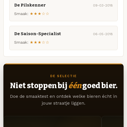
De Pilskenner
09-03-2018
Smaak:
★★★☆☆
De Saison-Specialist
06-05-2018
Smaak:
★★★☆☆
DE SELECTIE
Niet stoppen bij
één
goed bier.
Doe de smaaktest en ontdek welke bieren écht in
jouw straatje liggen.