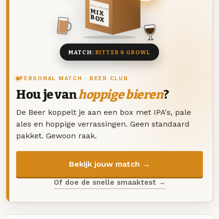
DEZE MAAND
MIX
BOX
8 BIEREN
MATCH:
BITTER & GROWL
PERSONAL MATCH · BEER CLUB
Hou je van
hoppige bieren
?
De Beer koppelt je aan een box met IPA's, pale
ales en hoppige verrassingen. Geen standaard
pakket. Gewoon raak.
Bekijk jouw match →
Of doe de snelle smaaktest →