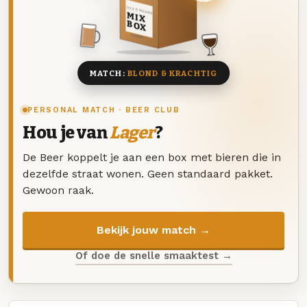
DEZE MAAND
MIX
BOX
8 BIEREN
MATCH:
BLOND & KRACHTIG
PERSONAL MATCH · BEER CLUB
Hou je van
Lager
?
De Beer koppelt je aan een box met bieren die in
dezelfde straat wonen. Geen standaard pakket.
Gewoon raak.
Bekijk jouw match →
Of doe de snelle smaaktest →