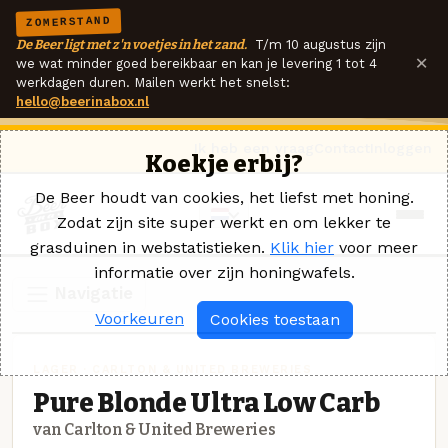
ZOMERSTAND
De Beer ligt met z'n voetjes in het zand.
T/m 10 augustus zijn
×
we wat minder goed bereikbaar en kan je levering 1 tot 4
werkdagen duren. Mailen werkt het snelst:
hello@beerinabox.nl
Ik heb een vraag
Contact
Inloggen
Koekje erbij?
De Beer houdt van cookies, het liefst met honing.
Zodat zijn site super werkt en om lekker te
grasduinen in webstatistieken.
Klik hier
voor meer
informatie over zijn honingwafels.
Navigatie
Voorkeuren
Cookies toestaan
LAGER · CARLTON & UNITED BREWERIES
Pure Blonde Ultra Low Carb
van Carlton & United Breweries