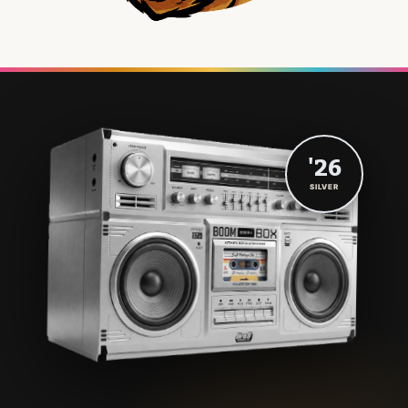
'26
SILVER