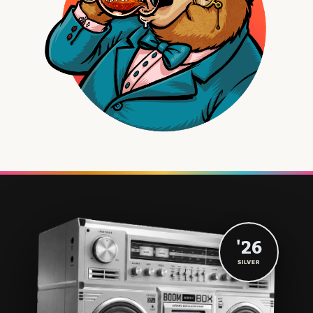
'26
SILVER