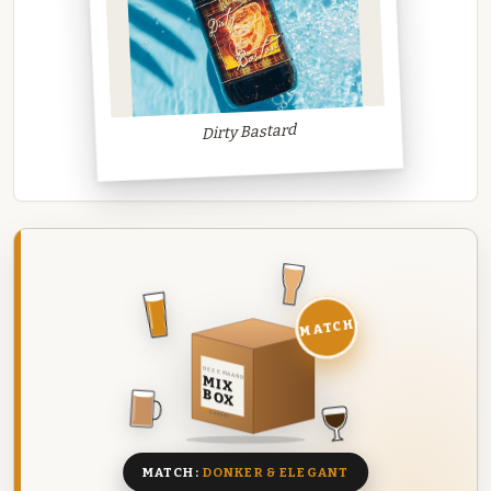
Dirty Bastard
MATCH
DEZE MAAND
MIX
BOX
8 BIEREN
MATCH:
DONKER & ELEGANT