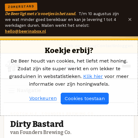
ZOMERSTAND
De Beer ligt met z'n voetjes in het zand.
T/m 10 augustus zijn
×
we wat minder goed bereikbaar en kan je levering 1 tot 4
werkdagen duren. Mailen werkt het snelst:
hello@beerinabox.nl
Ik heb een vraag
Contact
Inloggen
Koekje erbij?
De Beer houdt van cookies, het liefst met honing.
Zodat zijn site super werkt en om lekker te
grasduinen in webstatistieken.
Klik hier
voor meer
informatie over zijn honingwafels.
Navigatie
Voorkeuren
Cookies toestaan
SCOTCH ALE · FOUNDERS BREWING CO.
Dirty Bastard
van Founders Brewing Co.