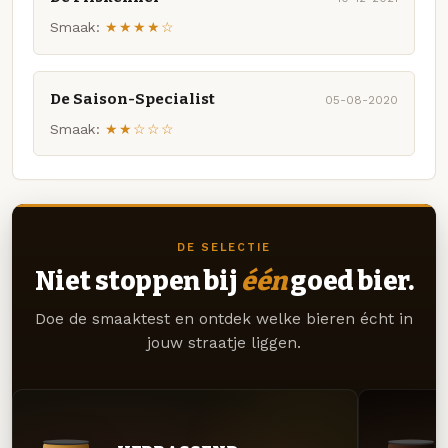
Smaak:
★★★★☆
De Saison-Specialist
05-08-2020
Smaak:
★★☆☆☆
DE SELECTIE
Niet stoppen bij
één
goed bier.
Doe de smaaktest en ontdek welke bieren écht in
jouw straatje liggen.