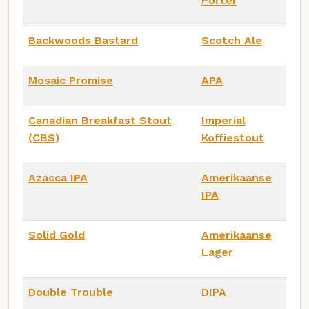
Porter
Backwoods Bastard
Scotch Ale
Mosaic Promise
APA
Canadian Breakfast Stout
Imperial
(CBS)
Koffiestout
Azacca IPA
Amerikaanse
IPA
Solid Gold
Amerikaanse
Lager
Double Trouble
DIPA