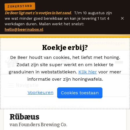
ZOMERSTAND
De Beer ligt met z'n voetjes in het zand.
T/m 10 augustus zijn
×
we wat minder goed bereikbaar en kan je levering 1 tot 4
werkdagen duren. Mailen werkt het snelst:
hello@beerinabox.nl
Ik heb een vraag
Contact
Inloggen
Koekje erbij?
De Beer houdt van cookies, het liefst met honing.
Zodat zijn site super werkt en om lekker te
grasduinen in webstatistieken.
Klik hier
voor meer
informatie over zijn honingwafels.
Navigatie
Voorkeuren
Cookies toestaan
FRUITBIER · FOUNDERS BREWING CO.
Rübæus
van Founders Brewing Co.