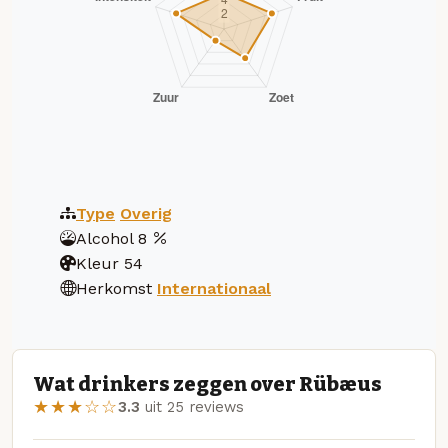
Type
Overig
Alcohol
8
Kleur
54
Herkomst
Internationaal
Wat drinkers zeggen over Rübæus
★★★☆☆
3.3
uit 25 reviews