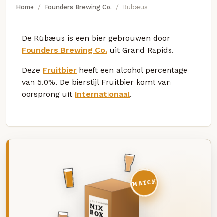
Home
Founders Brewing Co.
Rübæus
De Rübæus is een bier gebrouwen door
Founders Brewing Co.
uit Grand Rapids.
Deze
Fruitbier
heeft een alcohol percentage
van 5.0%. De bierstijl Fruitbier komt van
oorsprong uit
Internationaal
.
MATCH
DEZE MAAND
MIX
BOX