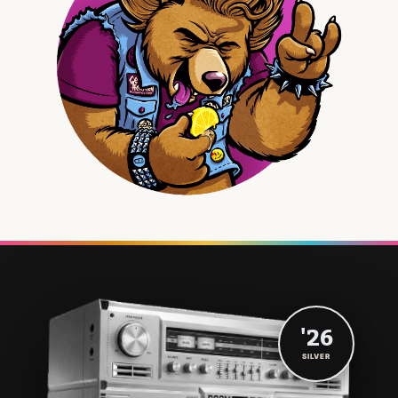
'26
SILVER