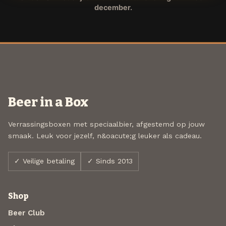
december.
Beer in a Box
Verrassingsboxen met speciaalbier, afgestemd op jouw
smaak. Leuk voor jezelf, n&oacute;g leuker als cadeau.
✓ Veilige betaling
✓ Sinds 2013
Shop
Beer Club