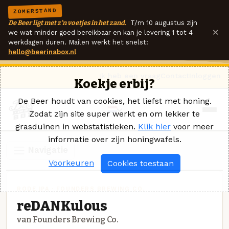
ZOMERSTAND
De Beer ligt met z'n voetjes in het zand.
T/m 10 augustus zijn
×
we wat minder goed bereikbaar en kan je levering 1 tot 4
werkdagen duren. Mailen werkt het snelst:
hello@beerinabox.nl
Ik heb een vraag
Contact
Inloggen
Koekje erbij?
De Beer houdt van cookies, het liefst met honing.
Zodat zijn site super werkt en om lekker te
grasduinen in webstatistieken.
Klik hier
voor meer
informatie over zijn honingwafels.
Navigatie
Voorkeuren
Cookies toestaan
RODE IPA · FOUNDERS BREWING CO.
reDANKulous
van Founders Brewing Co.