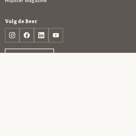
Hopster Magazine
Volg de Beer
Ontdek jouw box
© 2013-2026 Beer in a Box BV