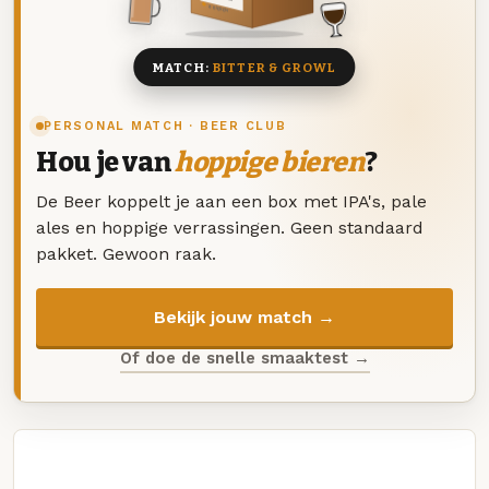
8 BIEREN
MATCH:
BITTER & GROWL
PERSONAL MATCH · BEER CLUB
Hou je van
hoppige bieren
?
De Beer koppelt je aan een box met IPA's, pale
ales en hoppige verrassingen. Geen standaard
pakket. Gewoon raak.
Bekijk jouw match →
Of doe de snelle smaaktest →