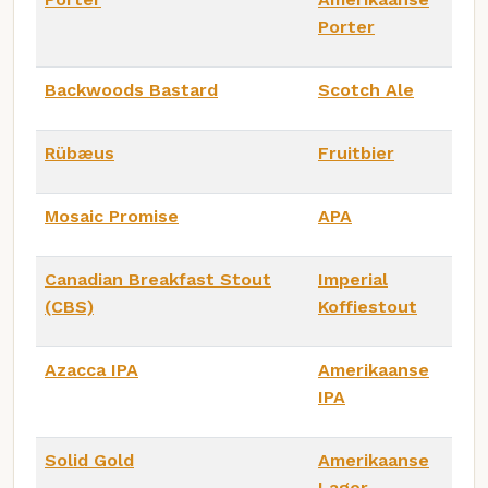
Porter
Backwoods Bastard
Scotch Ale
Rübæus
Fruitbier
Mosaic Promise
APA
Canadian Breakfast Stout
Imperial
(CBS)
Koffiestout
Azacca IPA
Amerikaanse
IPA
Solid Gold
Amerikaanse
Lager