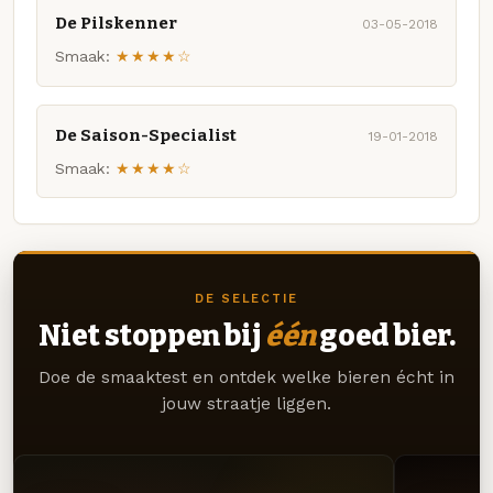
De Pilskenner
03-05-2018
Smaak:
★★★★☆
De Saison-Specialist
19-01-2018
Smaak:
★★★★☆
DE SELECTIE
Niet stoppen bij
één
goed bier.
Doe de smaaktest en ontdek welke bieren écht in
jouw straatje liggen.