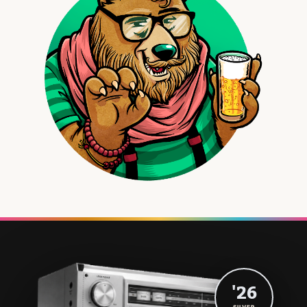
'26
SILVER