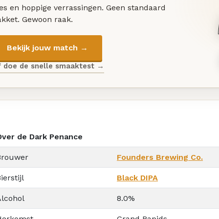
les en hoppige verrassingen. Geen standaard
akket. Gewoon raak.
Bekijk jouw match →
f doe de snelle smaaktest →
Over de Dark Penance
Brouwer
Founders Brewing Co.
ierstijl
Black DIPA
Alcohol
8.0%
Herkomst
Grand Rapids