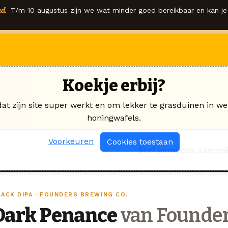
d.
T/m 10 augustus zijn we wat minder goed bereikbaar en kan je 
Koekje erbij?
dat zijn site super werkt en om lekker te grasduinen in we
honingwafels.
Voorkeuren
Cookies toestaan
Stel jouw box samen
LACK DIPA · FOUNDERS BREWING CO.
Dark Penance
van Founder