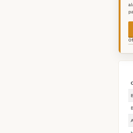
a
p
O
B