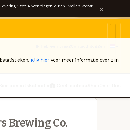
levering 1 tot 4 werkdagen duren. Mailen werkt
×
Ik heb een vraag
Contact
Inloggen
bstatistieken.
Klik hier
voor meer informatie over zijn
Bier adventskalender
Geef cadeau
Shop
Over Ons
s Brewing Co.