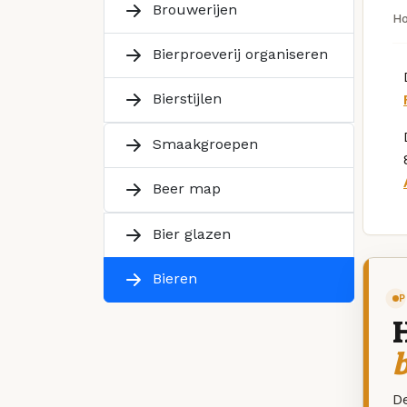
Brouwerijen
H
Bierproeverij organiseren
Bierstijlen
Smaakgroepen
Beer map
Bier glazen
Bieren
P
De