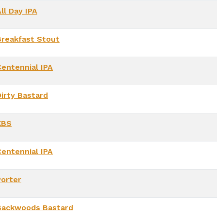
ll Day IPA
Breakfast Stout
Centennial IPA
Dirty Bastard
KBS
Centennial IPA
Porter
Backwoods Bastard