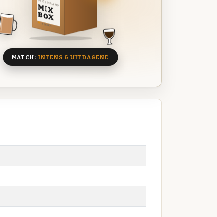
DEZE MAAND
MIX
BOX
8 BIEREN
MATCH:
INTENS & UITDAGEND