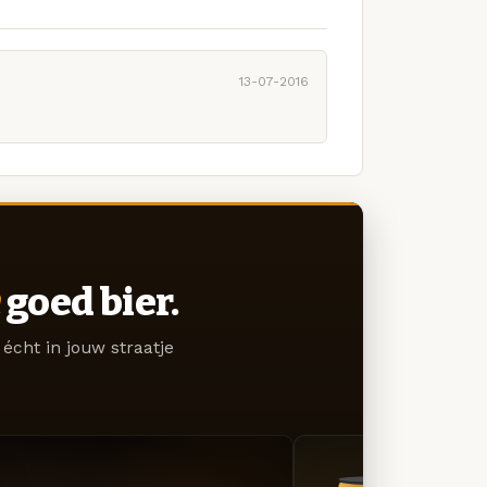
13-07-2016
goed bier.
écht in jouw straatje