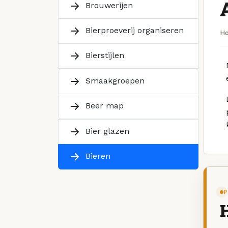
Brouwerijen
Bierproeverij organiseren
H
Bierstijlen
Smaakgroepen
Beer map
Bier glazen
Bieren
P
H