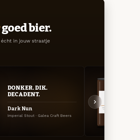
goed bier.
écht in jouw straatje
DON
DONKER. DIK.
DEC
DECADENT.
ANT
Dark Nun
Russia
Imperial Stout · Galea Craft Beers
Beers