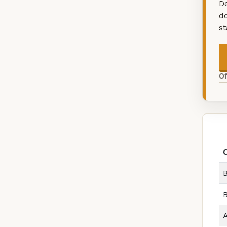
De
d
s
O
B