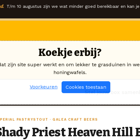
d.
T/m 10 augustus zijn we wat minder goed bereikbaar en kan je 
Koekje erbij?
dat zijn site super werkt en om lekker te grasduinen in we
honingwafels.
Voorkeuren
Cookies toestaan
Stel jouw box samen
MPERIAL PASTRYSTOUT · GALEA CRAFT BEERS
Shady Priest Heaven Hill