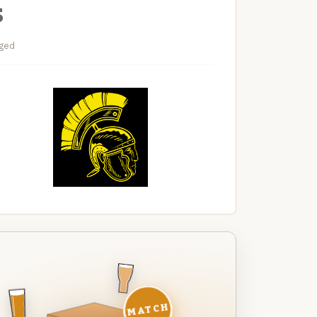
s
Aged
MATCH