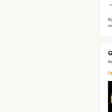
Bi
H
G
Be
F