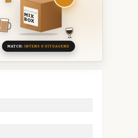
DEZE MAAND
MIX
BOX
8 BIEREN
MATCH:
INTENS & UITDAGEND