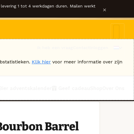
levering 1 tot 4 werkdagen duren. Mailen werkt
×
Ik heb een vraag
Contact
Inloggen
bstatistieken.
Klik hier
voor meer informatie over zijn
Bier adventskalender
Geef cadeau
Shop
Over Ons
 Bourbon Barrel