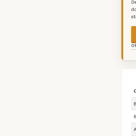
De
d
s
O
B