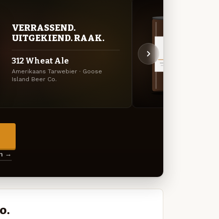
DON
VERRASSEND.
DEC
UITGEKIEND. RAAK.
Bour
312 Wheat Ale
Stou
Amerikaans Tarwebier · Goose
Imperi
Island Beer Co.
Co.
→
en →
o.