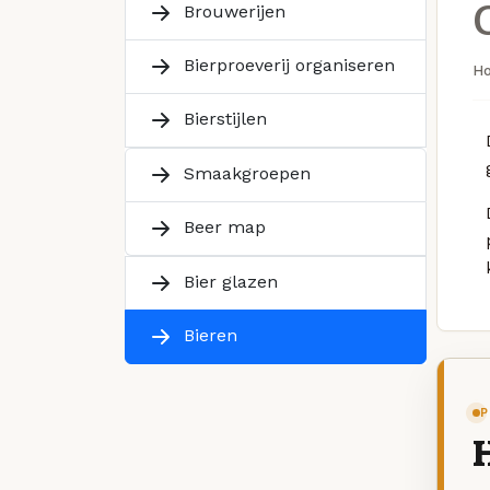
Brouwerijen
Bierproeverij organiseren
H
Bierstijlen
Smaakgroepen
Beer map
Bier glazen
Bieren
P
H