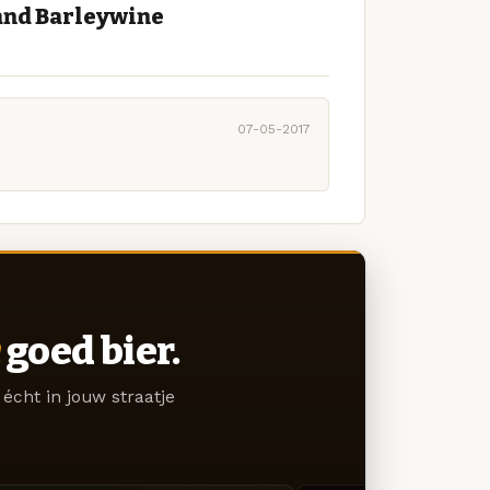
and Barleywine
07-05-2017
goed bier.
écht in jouw straatje