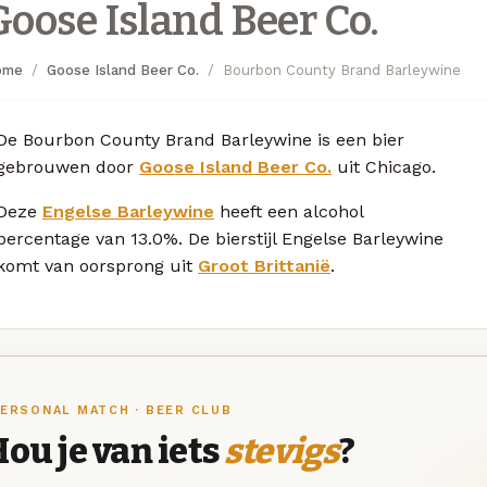
Goose Island Beer Co.
ome
Goose Island Beer Co.
Bourbon County Brand Barleywine
De Bourbon County Brand Barleywine is een bier
gebrouwen door
Goose Island Beer Co.
uit Chicago.
Deze
Engelse Barleywine
heeft een alcohol
percentage van 13.0%. De bierstijl Engelse Barleywine
komt van oorsprong uit
Groot Brittanië
.
ERSONAL MATCH · BEER CLUB
ou je van iets
stevigs
?