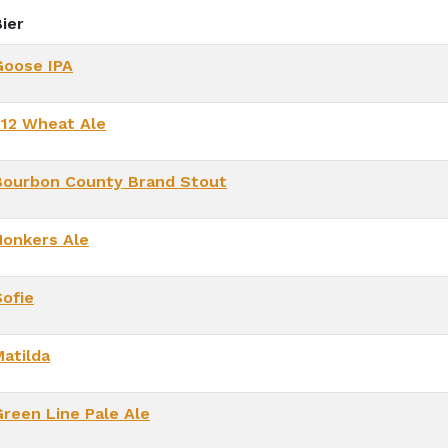
ier
Goose IPA
312 Wheat Ale
Bourbon County Brand Stout
Honkers Ale
Sofie
Matilda
Green Line Pale Ale