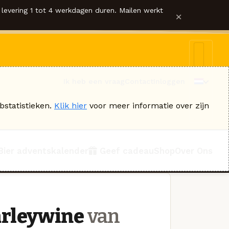
levering 1 tot 4 werkdagen duren. Mailen werkt
×
Ik heb een vraag
Contact
Inloggen
bstatistieken.
Klik hier
voor meer informatie over zijn
Bier adventskalender
Geef cadeau
Shop
Over Ons
arleywine
van