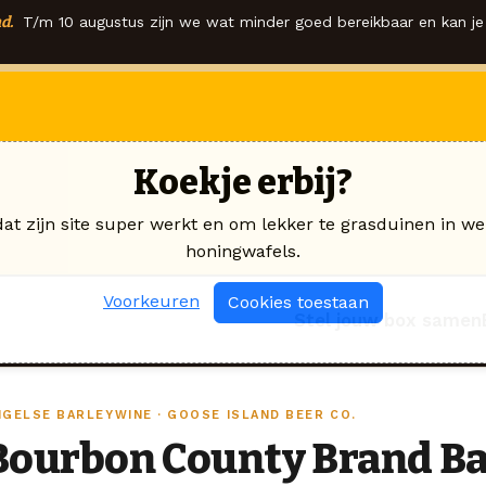
d.
T/m 10 augustus zijn we wat minder goed bereikbaar en kan je 
Koekje erbij?
dat zijn site super werkt en om lekker te grasduinen in we
honingwafels.
Voorkeuren
Cookies toestaan
Stel jouw box samen
NGELSE BARLEYWINE · GOOSE ISLAND BEER CO.
Bourbon County Brand B