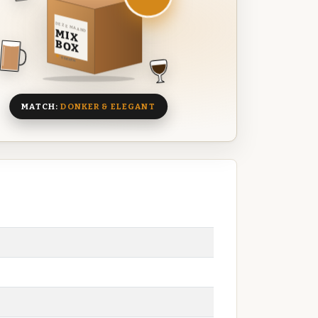
DEZE MAAND
MIX
BOX
8 BIEREN
MATCH:
DONKER & ELEGANT