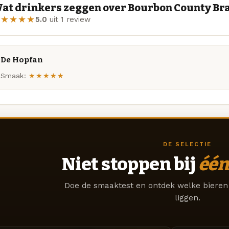
at drinkers zeggen over Bourbon County Br
★★★★★
5.0
uit 1 review
De Hopfan
Smaak:
★★★★★
DE SELECTIE
Niet stoppen bij
één
Doe de smaaktest en ontdek welke bieren 
liggen.