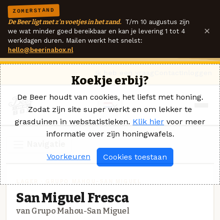
ZOMERSTAND
De Beer ligt met z'n voetjes in het zand.
T/m 10 augustus zijn
×
we wat minder goed bereikbaar en kan je levering 1 tot 4
werkdagen duren. Mailen werkt het snelst:
hello@beerinabox.nl
Ik heb een vraag
Contact
Inloggen
Koekje erbij?
De Beer houdt van cookies, het liefst met honing.
Zodat zijn site super werkt en om lekker te
grasduinen in webstatistieken.
Klik hier
voor meer
informatie over zijn honingwafels.
Navigatie
Voorkeuren
Cookies toestaan
LAGER · GRUPO MAHOU-SAN MIGUEL
San Miguel Fresca
van Grupo Mahou-San Miguel