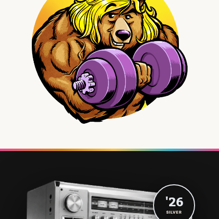
'26
SILVER