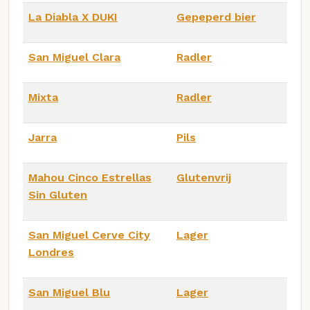
La Diabla X DUKI
Gepeperd bier
San Miguel Clara
Radler
Mixta
Radler
Jarra
Pils
Mahou Cinco Estrellas
Glutenvrij
Sin Gluten
San Miguel Cerve City
Lager
Londres
San Miguel Blu
Lager