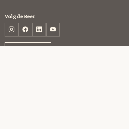
Volg de Beer
Ontdek jouw box
© 2013-2026 Beer in a Box BV