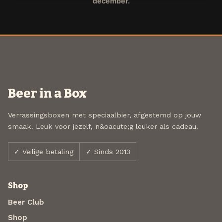
december.
Beer in a Box
Verrassingsboxen met speciaalbier, afgestemd op jouw
smaak. Leuk voor jezelf, n&oacute;g leuker als cadeau.
✓ Veilige betaling
✓ Sinds 2013
Shop
Beer Club
Shop