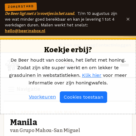
ZOMERSTAND
De Beer ligt met z'n voetjes in het zand.
T/m 10 augustus zijn
×
we wat minder goed bereikbaar en kan je levering 1 tot 4
werkdagen duren. Mailen werkt het snelst:
hello@beerinabox.nl
Ik heb een vraag
Contact
Inloggen
Koekje erbij?
De Beer houdt van cookies, het liefst met honing.
Zodat zijn site super werkt en om lekker te
grasduinen in webstatistieken.
Klik hier
voor meer
informatie over zijn honingwafels.
Navigatie
Voorkeuren
Cookies toestaan
IPL · GRUPO MAHOU-SAN MIGUEL
Manila
van Grupo Mahou-San Miguel