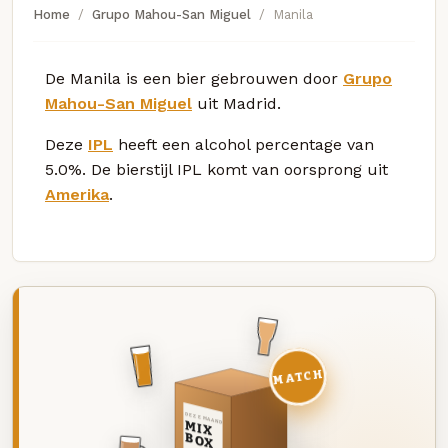
Home
Grupo Mahou-San Miguel
Manila
De Manila is een bier gebrouwen door
Grupo
Mahou-San Miguel
uit Madrid.
Deze
IPL
heeft een alcohol percentage van
5.0%. De bierstijl IPL komt van oorsprong uit
Amerika
.
MATCH
DEZE MAAND
MIX
BOX