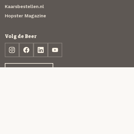
Kaarsbestellen.nl
Hopster Magazine
Volg de Beer
Ontdek jouw box
© 2013-2026 Beer in a Box BV