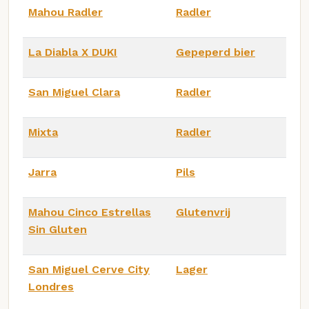
Mahou Radler
Radler
La Diabla X DUKI
Gepeperd bier
San Miguel Clara
Radler
Mixta
Radler
Jarra
Pils
Mahou Cinco Estrellas
Glutenvrij
Sin Gluten
San Miguel Cerve City
Lager
Londres