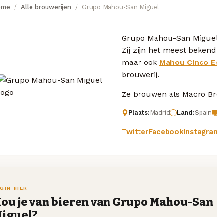
ome
Alle brouwerijen
Grupo Mahou-San Miguel
Grupo Mahou-San Miguel i
Zij zijn het meest bekend
maar ook
Mahou Cinco Es
brouwerij.
Ze brouwen als Macro Bre
Plaats:
Madrid
Land:
Spain
Twitter
Facebook
Instagra
GIN HIER
ou je van bieren van Grupo Mahou-San
iguel?