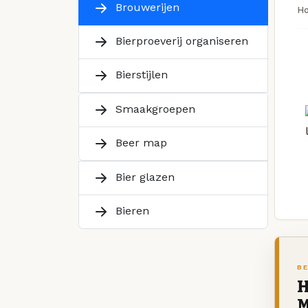
Brouwerijen
H
Bierproeverij organiseren
Bierstijlen
Smaakgroepen
Beer map
Bier glazen
Bieren
BE
H
M