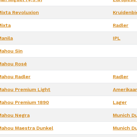
Mixta Revoluxion
Kruidenbi
Mixta
Radler
Manila
IPL
Mahou Sin
Mahou Rosé
Mahou Radler
Radler
Mahou Premium Light
Amerikaan
Mahou Premium 1890
Lager
Mahou Negra
Munich D
Mahou Maestra Dunkel
Munich D