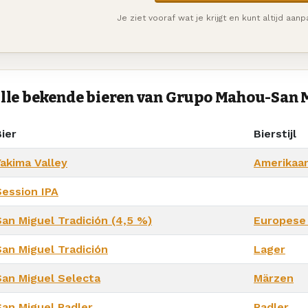
Je ziet vooraf wat je krijgt en kunt altijd aan
lle bekende bieren van Grupo Mahou-San 
ier
Bierstijl
Yakima Valley
Amerikaa
Session IPA
San Miguel Tradición (4,5 %)
Europese
San Miguel Tradición
Lager
San Miguel Selecta
Märzen
San Miguel Radler
Radler