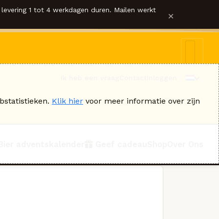
levering 1 tot 4 werkdagen duren. Mailen werkt
×
Ik heb een vraag
Contact
Inloggen
bstatistieken.
Klik hier
voor meer informatie over zijn
Bier adventskalender
Geef cadeau
Shop
Over Ons