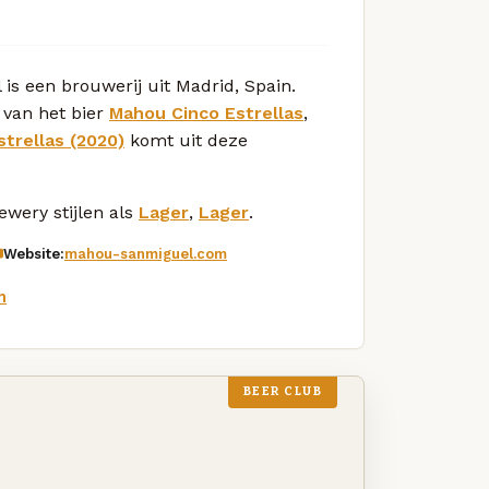
s een brouwerij uit Madrid, Spain.
 van het bier
Mahou Cinco Estrellas
,
trellas (2020)
komt uit deze
wery stijlen als
Lager
,
Lager
.
Website:
mahou-sanmiguel.com
m
BEER CLUB