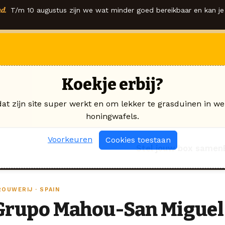
d.
T/m 10 augustus zijn we wat minder goed bereikbaar en kan je 
Koekje erbij?
dat zijn site super werkt en om lekker te grasduinen in we
honingwafels.
Voorkeuren
Cookies toestaan
Stel jouw box samen
OUWERIJ · SPAIN
Grupo Mahou-San Miguel