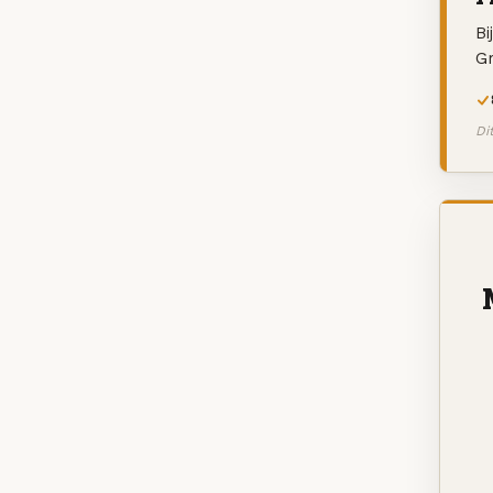
Bi
G
Di