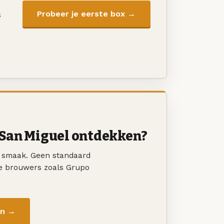
Probeer je eerste box →
s
San Miguel ontdekken?
w smaak. Geen standaard
ke brouwers zoals Grupo
en →