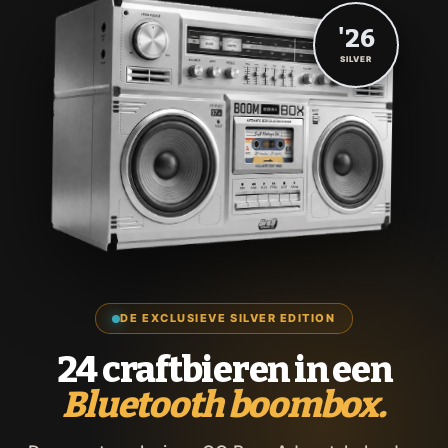
'26
SILVER
DE EXCLUSIEVE SILVER EDITION
24 craftbieren in een
Bluetooth boombox.