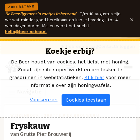
ZOMERSTAND
De Beer ligt met z'n voetjes in het zand.
T/m 10 augustus zijn
×
we wat minder goed bereikbaar en kan je levering 1 tot 4
werkdagen duren. Mailen werkt het snelst:
hello@beerinabox.nl
Ik heb een vraag
Contact
Inloggen
Koekje erbij?
De Beer houdt van cookies, het liefst met honing.
Zodat zijn site super werkt en om lekker te
grasduinen in webstatistieken.
Klik hier
voor meer
informatie over zijn honingwafels.
Navigatie
Voorkeuren
Cookies toestaan
WEIZENBOCK · GRUTTE PIER BROUWERIJ
Fryskauw
van Grutte Pier Brouwerij