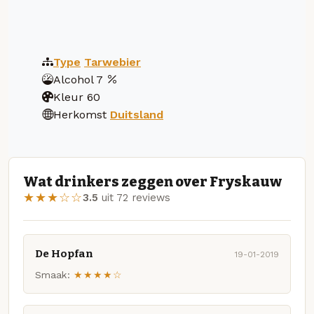
Type
Tarwebier
Alcohol
7
Kleur
60
Herkomst
Duitsland
Wat drinkers zeggen over Fryskauw
★★★☆☆
3.5
uit 72 reviews
De Hopfan
19-01-2019
Smaak:
★★★★☆