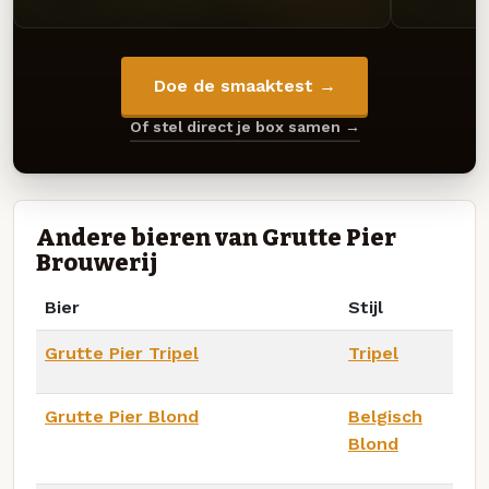
Doe de smaaktest →
Of stel direct je box samen →
Andere bieren van Grutte Pier
Brouwerij
Bier
Stijl
Grutte Pier Tripel
Tripel
Grutte Pier Blond
Belgisch
Blond