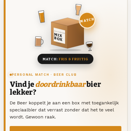
MATCH
DEZE MAAND
MIX
BOX
8 BIEREN
MATCH:
FRIS & FRUITIG
PERSONAL MATCH · BEER CLUB
Vind je
doordrinkbaar
bier
lekker?
De Beer koppelt je aan een box met toegankelijk
speciaalbier dat verrast zonder dat het te veel
wordt. Gewoon raak.