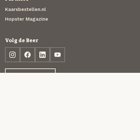
Kaarsbestellen.nl
Hopster Magazine
Volg de Beer
Ontdek jouw box
© 2013-2026 Beer in a Box BV