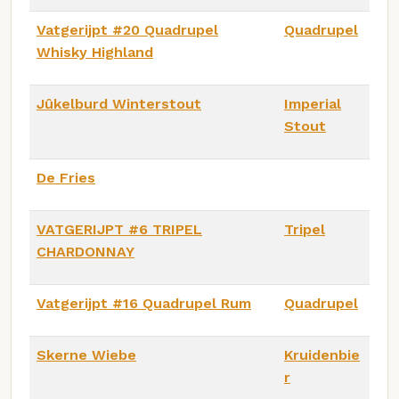
Vatgerijpt #20 Quadrupel
Quadrupel
Whisky Highland
Jûkelburd Winterstout
Imperial
Stout
De Fries
VATGERIJPT #6 TRIPEL
Tripel
CHARDONNAY
Vatgerijpt #16 Quadrupel Rum
Quadrupel
Skerne Wiebe
Kruidenbie
r