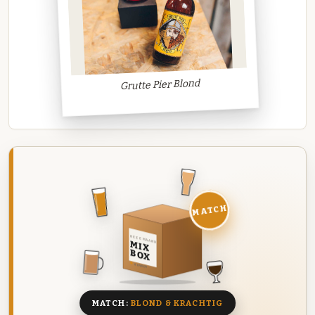
Grutte Pier Blond
MATCH
DEZE MAAND
MIX
BOX
8 BIEREN
MATCH:
BLOND & KRACHTIG