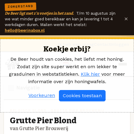
ZOMERSTAND
De Beer ligt met z'n voetjes in het zand.
T/m 10 augustus zijn
×
we wat minder goed bereikbaar en kan je levering 1 tot 4
werkdagen duren. Mailen werkt het snelst:
hello@beerinabox.nl
Ik heb een vraag
Contact
Inloggen
Koekje erbij?
De Beer houdt van cookies, het liefst met honing.
Zodat zijn site super werkt en om lekker te
grasduinen in webstatistieken.
Klik hier
voor meer
informatie over zijn honingwafels.
Navigatie
Voorkeuren
Cookies toestaan
BELGISCH BLOND · GRUTTE PIER BROUWERIJ
Grutte Pier Blond
van Grutte Pier Brouwerij