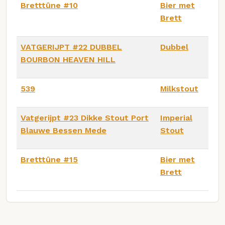
Bretttûne #10
Bier met
Brett
VATGERIJPT #22 DUBBEL
Dubbel
BOURBON HEAVEN HILL
539
Milkstout
Vatgerijpt #23 Dikke Stout Port
Imperial
Blauwe Bessen Mede
Stout
Bretttûne #15
Bier met
Brett